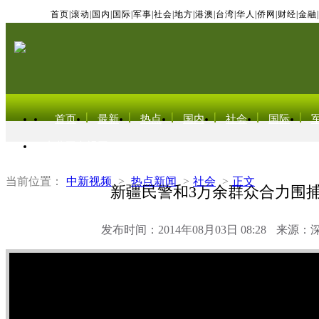
首页
|
滚动
|
国内
|
国际
|
军事
|
社会
|
地方
|
港澳
|
台湾
|
华人
|
侨网
|
财经
|
金融
|
首页
最新
热点
国内
社会
国际
东北亚电视网
当前位置：
中新视频
>
热点新闻
>
社会
>
正文
新疆民警和3万余群众合力围
发布时间：2014年08月03日 08:28
来源：