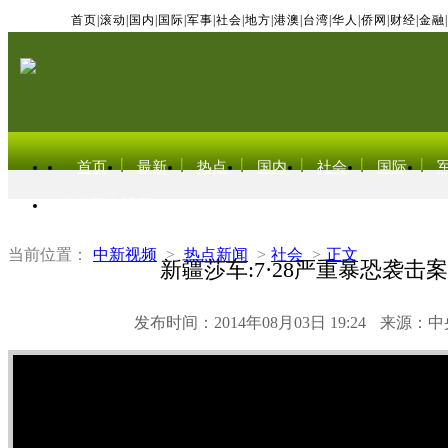
首页
|
滚动
|
国内
|
国际
|
军事
|
社会
|
地方
|
港澳
|
台湾
|
华人
|
侨网
|
财经
|
金融
|
首页
最新
热点
国内
社会
国际
东北亚电视网
当前位置：
中新视频
>
热点新闻
>
社会
>
正文
新疆莎车:7·28严重暴恐袭击
发布时间：2014年08月03日 19:24
来源：中