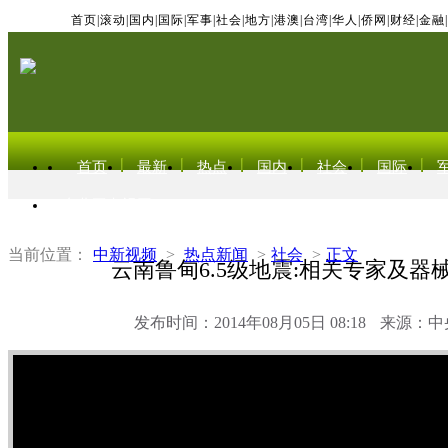
首页
|
滚动
|
国内
|
国际
|
军事
|
社会
|
地方
|
港澳
|
台湾
|
华人
|
侨网
|
财经
|
金融
|
首页
最新
热点
国内
社会
国际
东北亚电视网
当前位置：
中新视频
>
热点新闻
>
社会
>
正文
云南鲁甸6.5级地震:相关专家及器
发布时间：2014年08月05日 08:18
来源：中