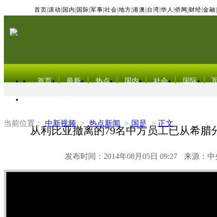
首页
|
滚动
|
国内
|
国际
|
军事
|
社会
|
地方
|
港澳
|
台湾
|
华人
|
侨网
|
财经
|
金融
|
首页
最新
热点
国内
社会
国际
东北亚电视网
当前位置：
中新视频
>
热点新闻
>
国是
>
正文
从利比亚撤离的79名中方员工已从希腊
发布时间：2014年08月05日 09:27
来源：中