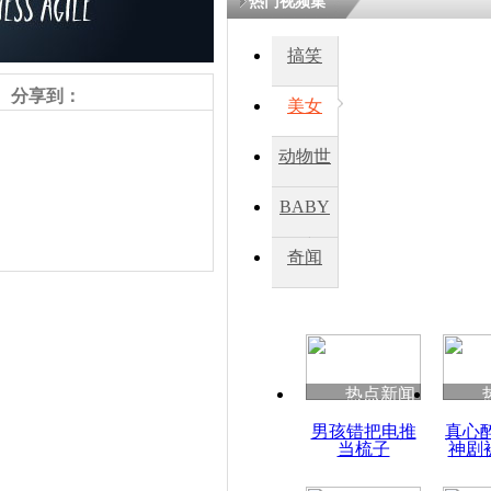
热门视频集
搞笑
四川一精神
病发持大锤
分享到：
美女
动物世
探访传承四
俗：近万民
界
BABY
英省亲送行
秀
奇闻
小伙骑车逆
崩溃 网上
因
责任编辑：【
王胤
】
热点新闻
四川兴文苗
男孩错把电推
真心
度苗族花山
当梳子
神剧