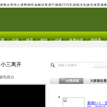
港澳
|
台湾
|
华人
|
侨网
|
财经
|
金融
|
证券
|
房产
|
能源
|
IT
|
汽车
|
游戏
|
文化
|
娱乐
|
体育
|
健康
军事
文娱
体育
财经
访谈
港澳台侨
微视界
带小三离开
徽电视台
分类浏览
大家都在看
新闻1+1