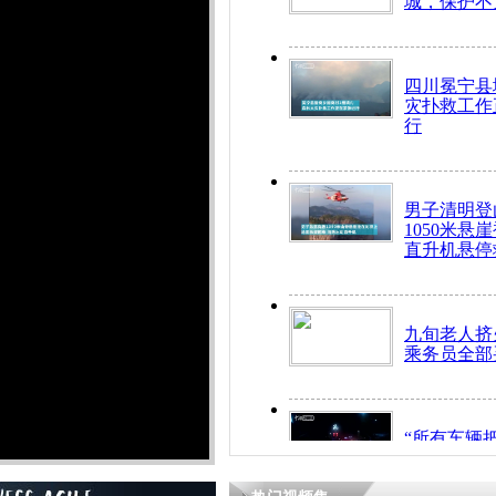
城，保护不
四川冕宁县
灾扑救工作
行
男子清明登
1050米悬
直升机悬停
九旬老人挤
乘务员全部
“所有车辆
开！”儿童
警急速救助