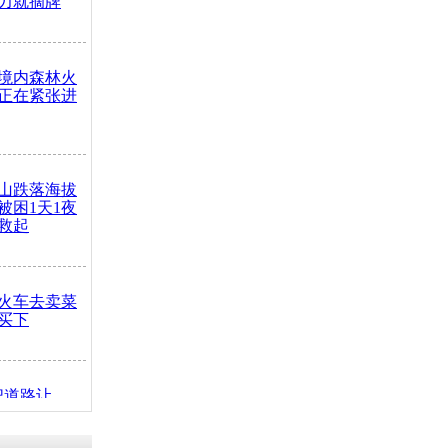
力就摘牌
境内森林火
正在紧张进
山跌落海拔
崖被困1天1夜
救起
火车去卖菜
买下
把道路让
突发疾病交