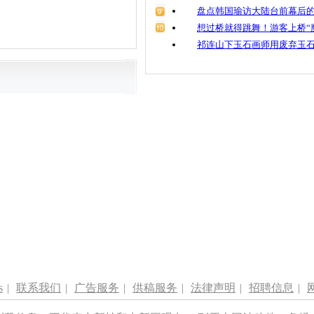
盘点韩国瑜访大陆台前幕后的
想过桥就得跳舞！游客上桥“
祁连山下玉石画师用废弃玉
s
|
联系我们
|
广告服务
|
供稿服务
|
法律声明
|
招聘信息
|