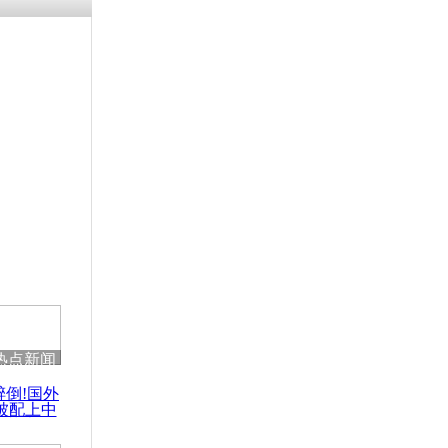
残疾男子因
砸银行
千年传统习
众为娥皇女
行被查情绪
回答崩溃原
热点新闻
乡上万人欢
醉倒!国外
节
被配上中
国民乐