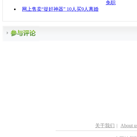
免职
网上售卖“捉奸神器” 10人买9人离婚
关于我们
|
About u