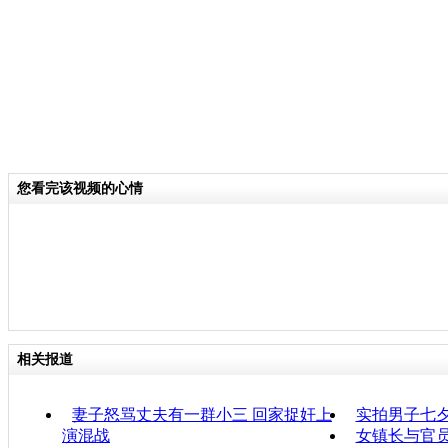
您看完该视频的心情
相关报道
妻子怒骂丈夫有一群小三 回家捉奸上
实拍男子七
演混战
女镇长与官员