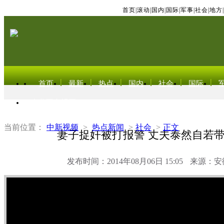
首页
|
滚动
|
国内
|
国际
|
军事
|
社会
|
地方
|
首页
最新
热点
国内
社会
国际
东北亚电视网
当前位置：
中新视频
>
热点新闻
>
社会
>
正文
妻子捉奸被打报警 丈夫泰然自若
发布时间：2014年08月06日 15:05
来源：安