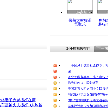
清明祭英烈
魂
热点新闻
呆萌大熊猫滑
狗教
雪取乐
胖猫
妻子捉奸被
夫泰然自若
24小时视频排行
一周
【中国风】德云社孟鹤堂：万
深
河北无腿老兵马三小：爬行19
信号灯Plus！浑身都亮
美国发言人即兴用中文回答
现代密码学之父如何保存密
夕将妻子赤裸捉奸在床
“中华赏樱胜地”无锡太湖鼋
车震被丈夫捉奸 3人均被
清华设计师投身胡同厕所改造