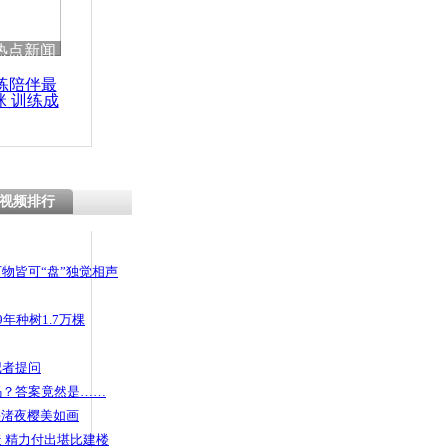
 哀思悼忠
热点新闻
练陪伴最
咪 训练成
功瘦身
打报警 丈
带小三离开
视频排行
物皆可“盘”独觉相声
年种树1.7万棵
记者提问
码？答案竟然是……
头渚夜樱美如画
 精力付出堪比建楼