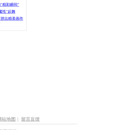
“精彩瞬间”
魔性”起舞
石拼出精美画作
网站地图
|
留言反馈