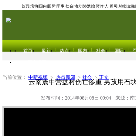
首页
|
滚动
|
国内
|
国际
|
军事
|
社会
|
地方
|
港澳
|
台湾
|
华人
|
侨网
|
财经
|
金融
|
首页
最新
热点
国内
社会
国际
东北亚电视网
当前位置：
中新视频
>
热点新闻
>
社会
>
正文
云南震中营盘村伤亡惨重 男孩用石块
发布时间：2014年08月08日 09:04
来源：南