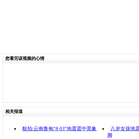
您看完该视频的心情
相关报道
航拍:云南鲁甸"8·03"地震震中景象
八岁女孩地
脚