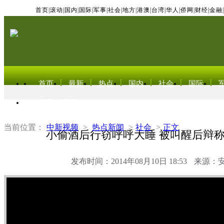
首页
|
滚动
|
国内
|
国际
|
军事
|
社会
|
地方
|
港澳
|
台湾
|
华人
|
侨网
|
财经
|
金融
|
首页
最新
热点
国内
社会
国际
东北亚电视网
当前位置：
中新视频
>
热点新闻
>
社会
>
正文
小偷酒后行窃呼呼大睡 被叫醒后辩
发布时间：2014年08月10日 18:53
来源：