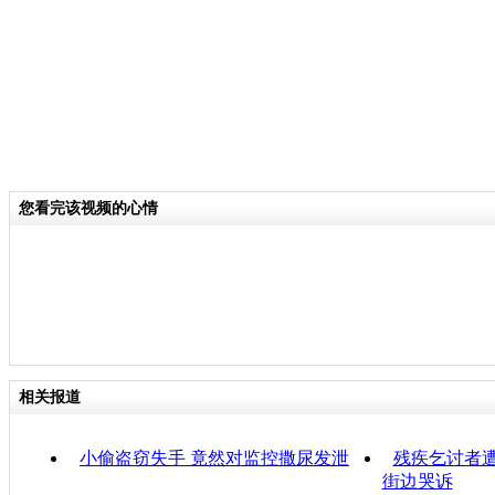
您看完该视频的心情
相关报道
小偷盗窃失手 竟然对监控撒尿发泄
残疾乞讨者遭
街边哭诉