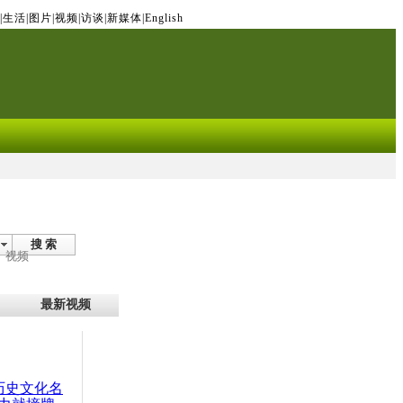
|
生活
|
图片
|
视频
|
访谈
|
新媒体
|
English
搜 索
视频
最新视频
：历史文化名