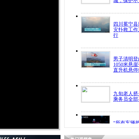
城，保护不
四川冕宁县
灾扑救工作
行
男子清明登
1050米悬
直升机悬停
九旬老人挤
乘务员全部
“所有车辆
开！”儿童
警急速救助