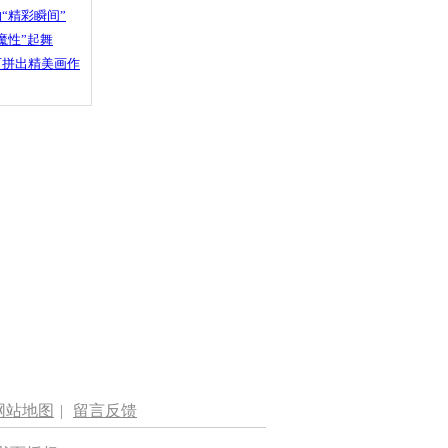
“精彩瞬间”
魔性”起舞
石拼出精美画作
网站地图
|
留言反馈