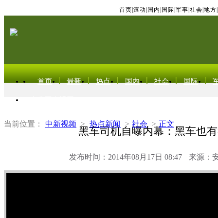
首页
|
滚动
|
国内
|
国际
|
军事
|
社会
|
地方
|
首页
最新
热点
国内
社会
国际
东北亚电视网
当前位置：
中新视频
>
热点新闻
>
社会
>
正文
黑车司机自曝内幕：黑车也有
发布时间：2014年08月17日 08:47
来源：