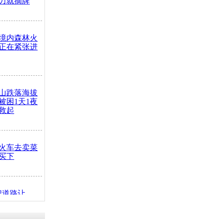
力就摘牌
境内森林火
正在紧张进
山跌落海拔
崖被困1天1夜
救起
火车去卖菜
买下
把道路让
突发疾病交