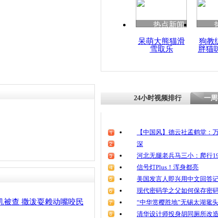
清明祭英烈
魂
热点新闻
呆萌大熊猫滑
狗教
雪取乐
胖猫
黑车司机自
车也有行规
24小时视频排行
一周
【中国风】德云社孟鹤堂：万
深
河北无腿老兵马三小：爬行19
信号灯Plus！浑身都亮
美国发言人即兴用中文回答
现代密码学之父如何保存密
机被查 撒泼耍赖动嘴咬民
“中华赏樱胜地”无锡太湖鼋
清华设计师投身胡同厕所改造