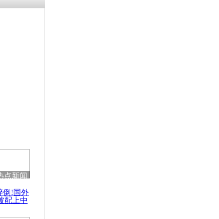
残疾男子因
砸银行
千年传统习
众为娥皇女
行被查情绪
回答崩溃原
热点新闻
乡上万人欢
醉倒!国外
节
被配上中
国民乐