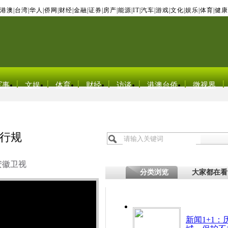
港澳
|
台湾
|
华人
|
侨网
|
财经
|
金融
|
证券
|
房产
|
能源
|
IT
|
汽车
|
游戏
|
文化
|
娱乐
|
体育
|
健康
军事
文娱
体育
财经
访谈
港澳台侨
微视界
行规
安徽卫视
分类浏览
大家都在看
新闻1+1