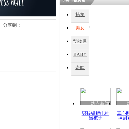
热门视频集
搞笑
四川一精神
病发持大锤
分享到：
美女
动物世
探访传承四
俗：近万民
界
BABY
英省亲送行
秀
奇闻
小伙骑车逆
崩溃 网上
因
责任编辑：【
杜海涛
】
热点新闻
四川兴文苗
男孩错把电推
真心
度苗族花山
当梳子
神剧