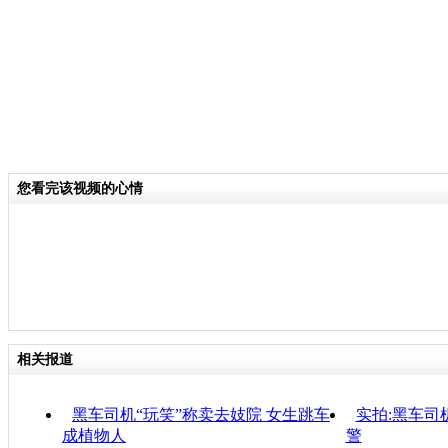
您看完该视频的心情
相关报道
黑车司机“玩笑”称卖去妓院 女生跳车
实拍:黑车司
成植物人
警