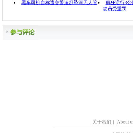
黑车司机自称遭交警追赶坠河无人管
疯狂逆行3公
驶员受重罚
关于我们
|
About u