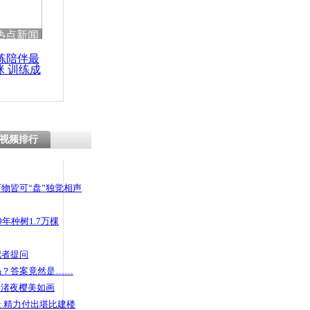
 哀思悼忠
热点新闻
练陪伴最
咪 训练成
功瘦身
曝内幕：黑
视频排行
物皆可“盘”独觉相声
年种树1.7万棵
记者提问
码？答案竟然是……
头渚夜樱美如画
 精力付出堪比建楼