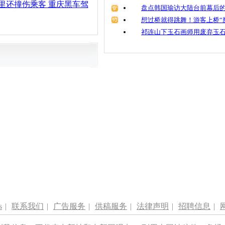
里还撞伤乘客 重庆黑车驾
盘点韩国瑜访大陆台前幕后的
想过桥就得跳舞！游客上桥“
祁连山下玉石画师用废弃玉
s
|
联系我们
|
广告服务
|
供稿服务
|
法律声明
|
招聘信息
|