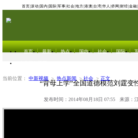
首页
|
滚动
|
国内
|
国际
|
军事
|
社会
|
地方
|
港澳
|
台湾
|
华人
|
侨网
|
财经
|
金融
|
首页
最新
热点
国内
社会
国际
东北亚电视网
当前位置：
中新视频
>
热点新闻
>
社会
>
正文
“背母上学”全国道德模范刘霆变
发布时间：2014年08月18日 07:55
来源：