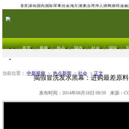
首页
|
滚动
|
国内
|
国际
|
军事
|
社会
|
地方
|
港澳
|
台湾
|
华人
|
侨网
|
财经
|
金融
|
首页
最新
热点
国内
社会
国际
东北亚电视网
当前位置：
中新视频
>
热点新闻
>
社会
>
正文
揭假冒洗发水黑幕：进购最差原料
发布时间：2014年08月18日 09:59
来源：C