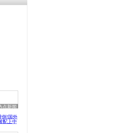
残疾男子因
砸银行
千年传统习
众为娥皇女
行被查情绪
回答崩溃原
热点新闻
乡上万人欢
醉倒!国外
节
被配上中
国民乐