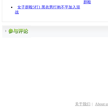
群殴
女子群殴5打1 黑衣男打抱不平加入混
战
关于我们
|
About u