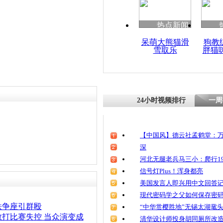
清明祭英烈
魂
热点新闻
呆萌大熊猫滑
狗教
雪取乐
胖猫
实拍醉酒女
殴春光外泄
24小时视频排行
一周
【中国风】德云社孟鹤堂：万
深
河北无腿老兵马三小：爬行19
信号灯Plus！浑身都亮
美国发言人即兴用中文回答
现代密码学之父如何保存密
铁争座引群殴
“中华赏樱胜地”无锡太湖鼋
打比赛失控 当众演变成
清华设计师投身胡同厕所改造