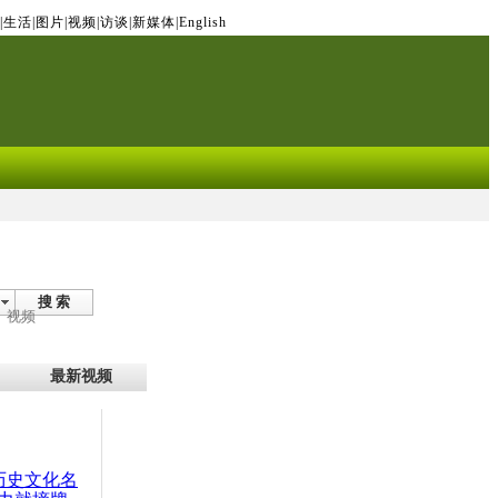
|
生活
|
图片
|
视频
|
访谈
|
新媒体
|
English
搜 索
视频
最新视频
：历史文化名