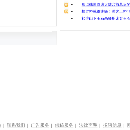
盘点韩国瑜访大陆台前幕后的
想过桥就得跳舞！游客上桥“
祁连山下玉石画师用废弃玉
s
|
联系我们
|
广告服务
|
供稿服务
|
法律声明
|
招聘信息
|