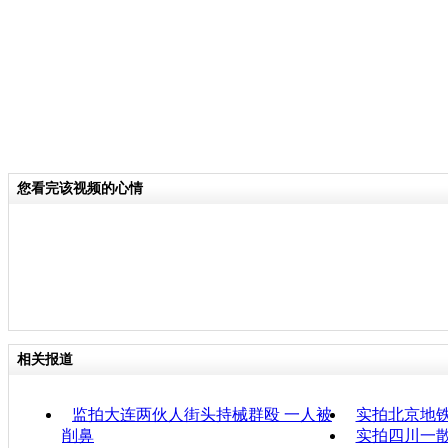
您看完该视频的心情
相关报道
监拍大连两伙人街头持械群殴 一人被
实拍北京地
削鼻
实拍四川一散