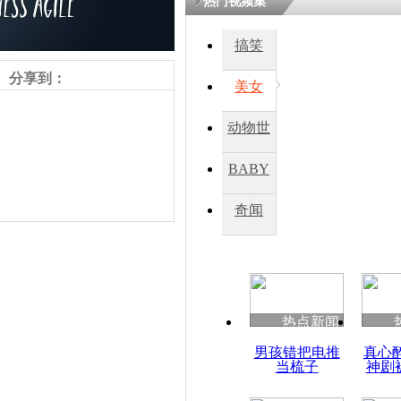
热门视频集
搞笑
四川一精神
病发持大锤
分享到：
美女
动物世
探访传承四
俗：近万民
界
BABY
英省亲送行
秀
奇闻
小伙骑车逆
崩溃 网上
因
责任编辑：【
周雨辰
】
热点新闻
四川兴文苗
男孩错把电推
真心
度苗族花山
当梳子
神剧