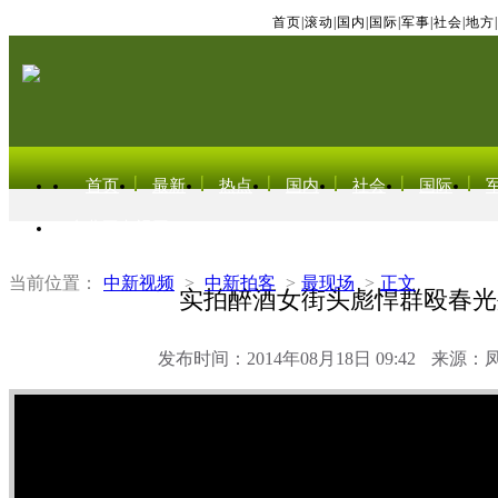
首页
|
滚动
|
国内
|
国际
|
军事
|
社会
|
地方
|
首页
最新
热点
国内
社会
国际
东北亚电视网
当前位置：
中新视频
>
中新拍客
>
最现场
>
正文
实拍醉酒女街头彪悍群殴春光
发布时间：2014年08月18日 09:42
来源：