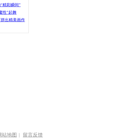
“精彩瞬间”
魔性”起舞
石拼出精美画作
网站地图
|
留言反馈