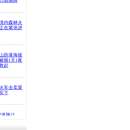
力就摘牌
境内森林火
正在紧张进
山跌落海拔
崖被困1天1夜
救起
火车去卖菜
买下
把道路让
突发疾病交