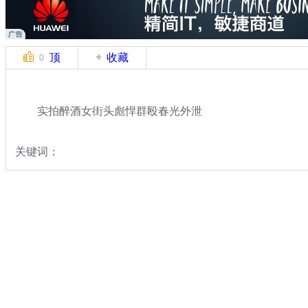
顶
收藏
0
实拍醉酒女街头彪悍群殴春光外泄
关键词：
分类名称：
中新拍客