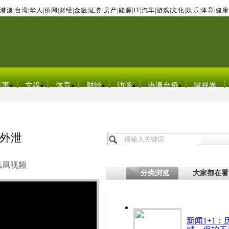
港澳
|
台湾
|
华人
|
侨网
|
财经
|
金融
|
证券
|
房产
|
能源
|
IT
|
汽车
|
游戏
|
文化
|
娱乐
|
体育
|
健康
军事
文娱
体育
财经
访谈
港澳台侨
微视界
外泄
凤凰视频
分类浏览
大家都在看
新闻1+1