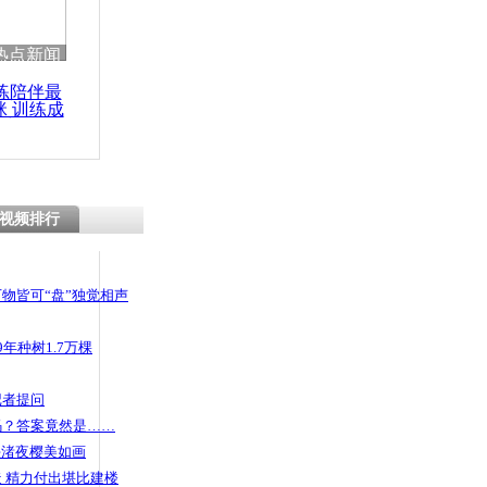
 哀思悼忠
热点新闻
练陪伴最
咪 训练成
功瘦身
街头彪悍群
视频排行
物皆可“盘”独觉相声
年种树1.7万棵
记者提问
码？答案竟然是……
头渚夜樱美如画
 精力付出堪比建楼