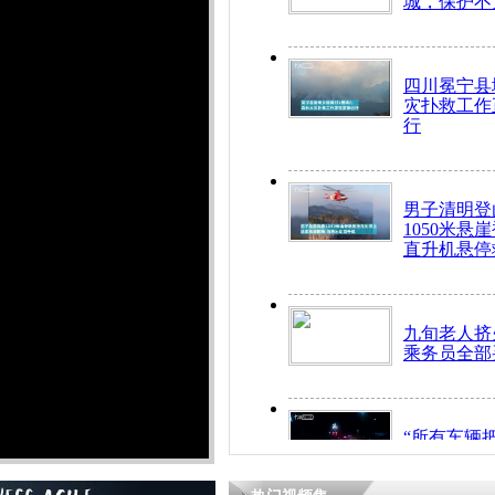
城，保护不
四川冕宁县
灾扑救工作
行
男子清明登
1050米悬
直升机悬停
九旬老人挤
乘务员全部
“所有车辆
开！”儿童
警急速救助