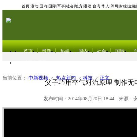
首页
|
滚动
|
国内
|
国际
|
军事
|
社会
|
地方
|
港澳
|
台湾
|
华人
|
侨网
|
财经
|
金融
|
首页
最新
热点
国内
社会
国际
东北亚电视网
当前位置：
中新视频
>
热点新闻
>
科技
>
正文
父子巧用空气对流原理 制作无
发布时间：2014年08月20日 18:44
来源：