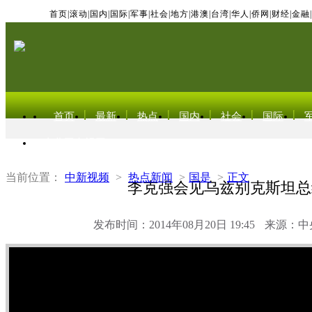
首页
|
滚动
|
国内
|
国际
|
军事
|
社会
|
地方
|
港澳
|
台湾
|
华人
|
侨网
|
财经
|
金融
|
首页
最新
热点
国内
社会
国际
东北亚电视网
当前位置：
中新视频
>
热点新闻
>
国是
>
正文
李克强会见乌兹别克斯坦总
发布时间：2014年08月20日 19:45
来源：中