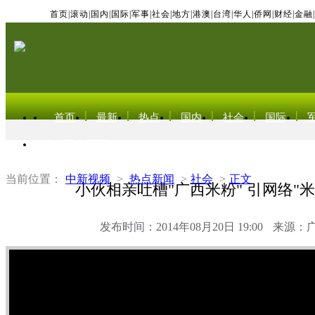
首页
|
滚动
|
国内
|
国际
|
军事
|
社会
|
地方
|
港澳
|
台湾
|
华人
|
侨网
|
财经
|
金融
|
首页
最新
热点
国内
社会
国际
东北亚电视网
当前位置：
中新视频
>
热点新闻
>
社会
>
正文
小伙相亲吐槽"广西米粉" 引网络"
发布时间：2014年08月20日 19:00
来源：