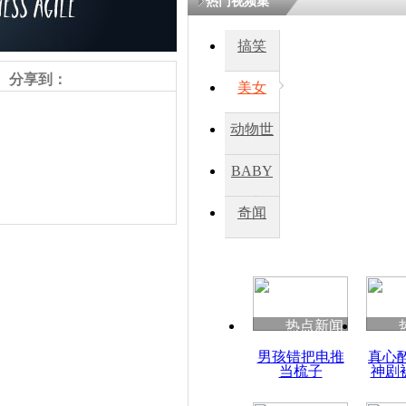
热门视频集
搞笑
四川一精神
病发持大锤
分享到：
美女
动物世
探访传承四
俗：近万民
界
BABY
英省亲送行
秀
奇闻
小伙骑车逆
崩溃 网上
因
责任编辑：【
杜海涛
】
热点新闻
四川兴文苗
男孩错把电推
真心
度苗族花山
当梳子
神剧