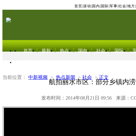
首页
|
滚动
|
国内
|
国际
|
军事
|
社会
|
地方
|
首页
最新
热点
国内
社会
国际
东北亚电视网
当前位置：
中新视频
>
热点新闻
>
社会
>
正文
航拍丽水市区：部分乡镇内涝
发布时间：2014年08月21日 09:56
来源：C