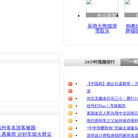
清明祭英烈
魂
热点新闻
呆萌大熊猫滑
狗教
雪取乐
胖猫
航拍丽水暴
片汪洋
24小时视频排行
一周
【中国风】德云社孟鹤堂：万
深
河北无腿老兵马三小：爬行19
信号灯Plus！浑身都亮
美国发言人即兴用中文回答
现代密码学之父如何保存密
温州多名游客被困
“中华赏樱胜地”无锡太湖鼋
遇暴雨 运钞车熄火群众
清华设计师投身胡同厕所改造