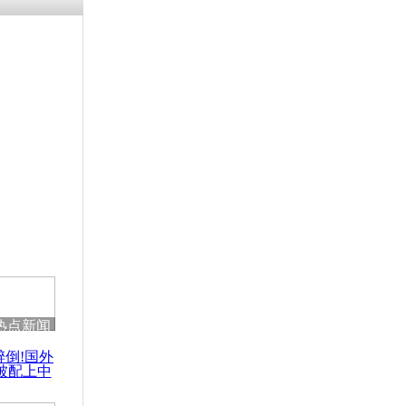
残疾男子因
砸银行
千年传统习
众为娥皇女
行被查情绪
回答崩溃原
热点新闻
乡上万人欢
醉倒!国外
节
被配上中
国民乐