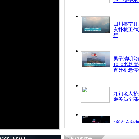
城，保护不
四川冕宁县
灾扑救工作
行
男子清明登
1050米悬
直升机悬停
九旬老人挤
乘务员全部
“所有车辆
开！”儿童
警急速救助