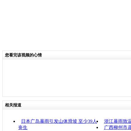
您看完该视频的心情
相关报道
日本广岛暴雨引发山体滑坡 至少39人
浙江暴雨致
丧生
广西柳州市县