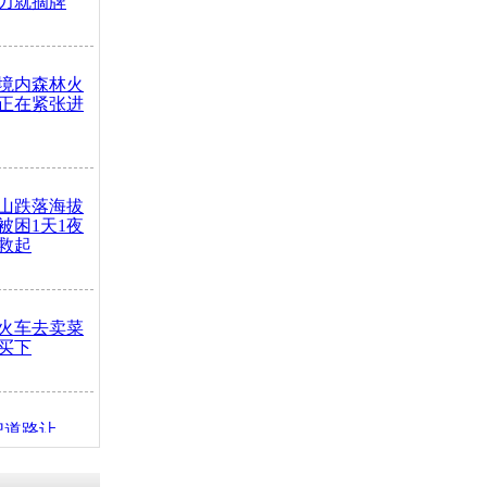
力就摘牌
境内森林火
正在紧张进
山跌落海拔
崖被困1天1夜
救起
火车去卖菜
买下
把道路让
突发疾病交