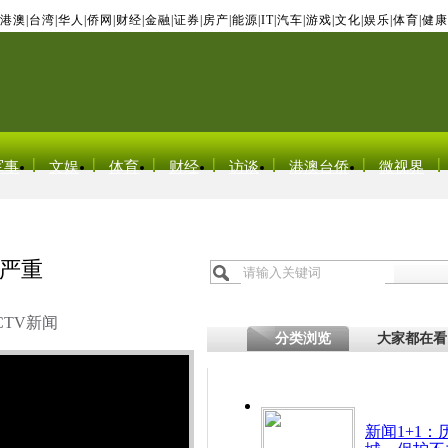
港澳
|
台湾
|
华人
|
侨网
|
财经
|
金融
|
证券
|
房产
|
能源
|
IT
|
汽车
|
游戏
|
文化
|
娱乐
|
体育
|
健康
军事
文娱
体育
财经
访谈
港澳台侨
微视界
严重
CTV新闻
分类浏览
大家都在看
新闻1+1