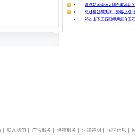
盘点韩国瑜访大陆台前幕后的
想过桥就得跳舞！游客上桥“
祁连山下玉石画师用废弃玉
s
|
联系我们
|
广告服务
|
供稿服务
|
法律声明
|
招聘信息
|