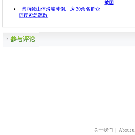
被困
暴雨致山体滑坡冲倒厂房 30余名群众
雨夜紧急疏散
关于我们
|
About u