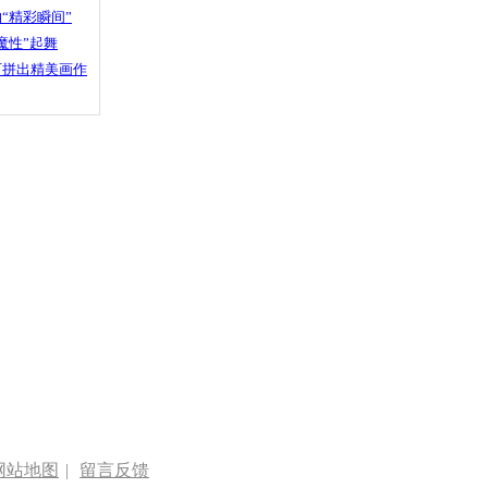
“精彩瞬间”
魔性”起舞
石拼出精美画作
网站地图
|
留言反馈