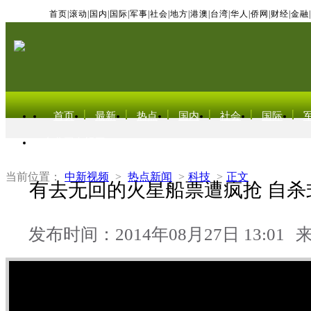
首页
|
滚动
|
国内
|
国际
|
军事
|
社会
|
地方
|
港澳
|
台湾
|
华人
|
侨网
|
财经
|
金融
|
首页
最新
热点
国内
社会
国际
东北亚电视网
当前位置：
中新视频
>
热点新闻
>
科技
>
正文
有去无回的火星船票遭疯抢 自杀
发布时间：2014年08月27日 13:01