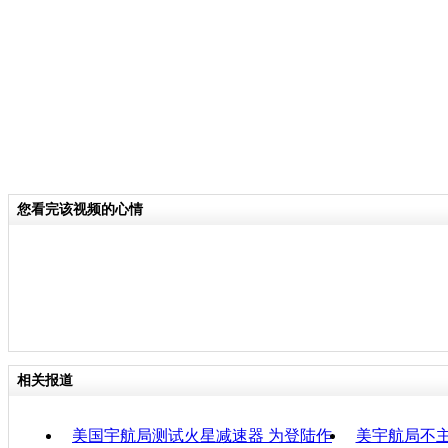
舱，坐落在荒凉的火星表面。定居点内
工作区、娱乐区以及用来栽培蔬菜的温
住的舱体表面被取自火星的沙石覆盖，
体外，几组面积庞大的太阳能电池板，
量。
关键词：火星船票
您看完该视频的心情
分类名称：
热点新闻
责任
相关报道
美国宇航局测试火星减速器 为登陆作
美宇航局不主