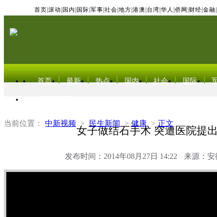
首页
|
滚动
|
国内
|
国际
|
军事
|
社会
|
地方
|
港澳
|
台湾
|
华人
|
侨网
|
财经
|
金融
|
首页
最新
热点
国内
社会
国际
东北亚电视网
当前位置：
中新视频
>
民生新闻
>
健康
>
正文
女子做结石手术 突遭医院提
发布时间：2014年08月27日 14:22
来源：安