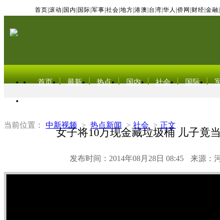
首页
|
滚动
|
国内
|
国际
|
军事
|
社会
|
地方
|
港澳
|
台湾
|
华人
|
侨网
|
财经
|
金融
|
首页
最新
热点
国内
社会
国际
东北亚电视网
当前位置：
中新视频
>
热点新闻
>
社会
>
正文
女子将10万现金藏垃圾桶 儿子竟
发布时间：2014年08月28日 08:45
来源：