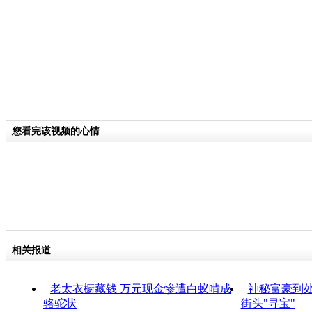
您看完该视频的心情
相关报道
老太衣橱藏钱 万元现金惨遭白蚁啃成
神秘富豪到处
骆驼状
街头"寻宝"