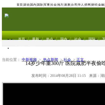
首页
|
滚动
|
国内
|
国际
|
军事
|
社会
|
地方
|
港澳
|
台湾
|
华人
|
侨网
|
财经
|
金融
|
首页
最新
热点
国内
社会
国际
东北亚电视网
当前位置：
中新视频
>
热点新闻
>
社会
>
正文
14岁少年重300斤 医院减肥半夜
发布时间：2014年08月28日 11:15
来源：湖