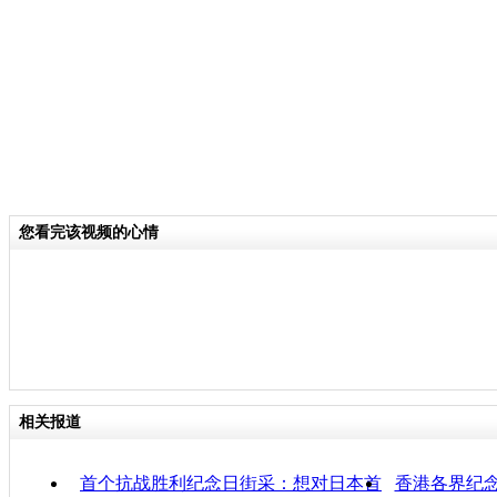
关键词：新闻联播
分类名称：
热点新闻
抗战胜利纪念日
标签：
专题：
中国首设抗战胜利纪念日
责任
您看完该视频的心情
相关报道
首个抗战胜利纪念日街采：想对日本首
香港各界纪念