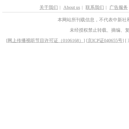
关于我们
|
About us
|
联系我们
|
广告服务
本网站所刊载信息，不代表中新社
未经授权禁止转载、摘编、
[
网上传播视听节目许可证（0106168）
] [
京ICP证040655号
] 