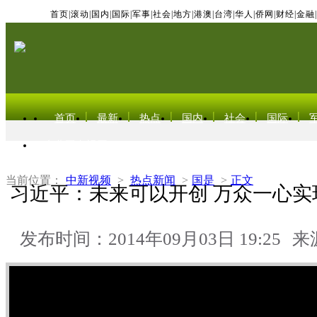
首页
|
滚动
|
国内
|
国际
|
军事
|
社会
|
地方
|
港澳
|
台湾
|
华人
|
侨网
|
财经
|
金融
|
首页
最新
热点
国内
社会
国际
东北亚电视网
当前位置：
中新视频
>
热点新闻
>
国是
>
正文
习近平：未来可以开创 万众一心实
发布时间：2014年09月03日 19:25
来