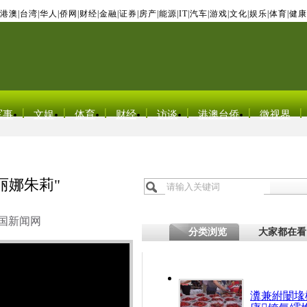
港澳
|
台湾
|
华人
|
侨网
|
财经
|
金融
|
证券
|
房产
|
能源
|
IT
|
汽车
|
游戏
|
文化
|
娱乐
|
体育
|
健康
军事
文娱
体育
财经
访谈
港澳台侨
微视界
丽娜朱莉"
国新闻网
分类浏览
大家都在看
瀵兼紨闄堟