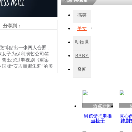
热门视频集
搞笑
分享到：
美女
动物世
在微博贴出一张两人合照，
界
该女子为保利演艺公司签
BABY
，曾出演过电视剧《重案
国版“安吉丽娜朱莉”的美
秀
奇闻
，央视记者冬日娜、世
强拉着跟刘翔配在一起。
热点新闻
男孩错把电推
真心
当梳子
神剧