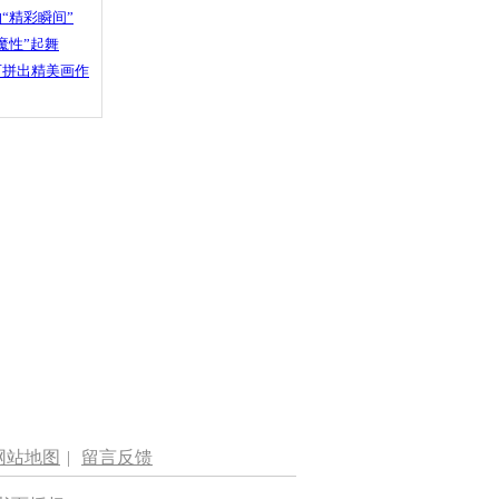
“精彩瞬间”
魔性”起舞
石拼出精美画作
网站地图
|
留言反馈