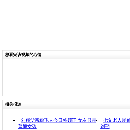
您看完该视频的心情
相关报道
刘翔父亲称飞人今日将领证 女友只是
七旬老人屡偷
普通女孩
刘翔