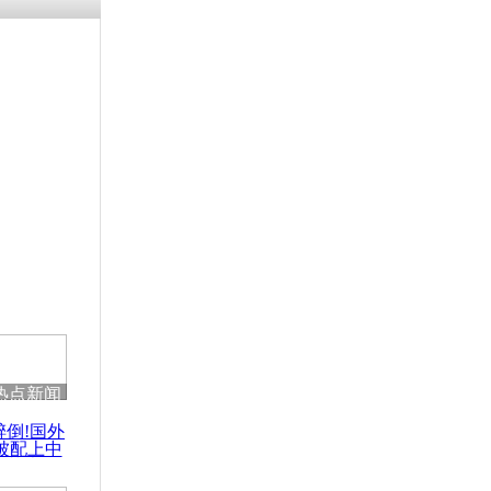
热点新闻
醉倒!国外
被配上中
国民乐