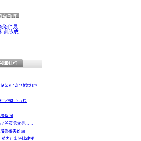
热点新闻
练陪伴最
咪 训练成
功瘦身
视频排行
物皆可“盘”独觉相声
年种树1.7万棵
记者提问
码？答案竟然是……
头渚夜樱美如画
 精力付出堪比建楼