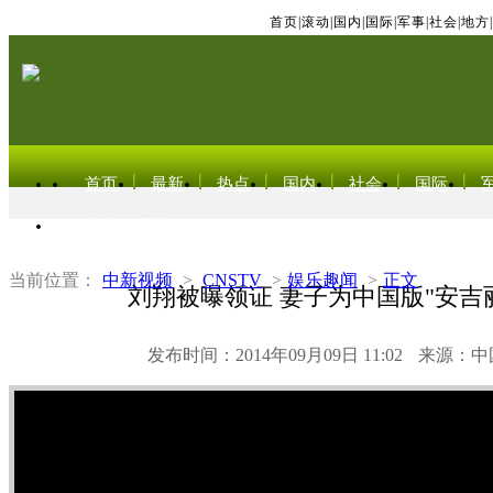
首页
|
滚动
|
国内
|
国际
|
军事
|
社会
|
地方
|
首页
最新
热点
国内
社会
国际
东北亚电视网
当前位置：
中新视频
>
CNSTV
>
娱乐趣闻
>
正文
刘翔被曝领证 妻子为中国版"安吉
发布时间：2014年09月09日 11:02
来源：中