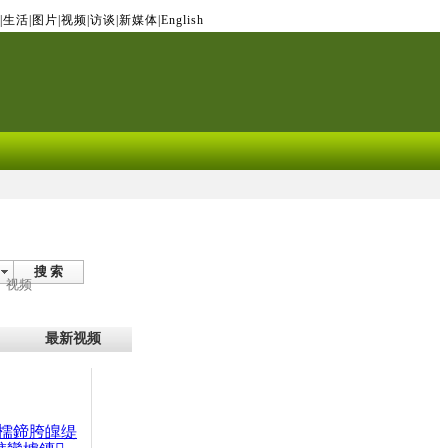
|
生活
|
图片
|
视频
|
访谈
|
新媒体
|
English
搜 索
视频
最新视频
檽鍗胯皥缇