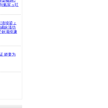
榫欒櫨鏄
句氦宸ュ叿
€濆埌鍙ょ
拌繘鈥滀功
笀鈥濈殑濂
证 娇妻为