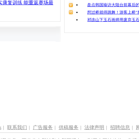
实康复训练 能重返赛场最
盘点韩国瑜访大陆台前幕后的
想过桥就得跳舞！游客上桥“
祁连山下玉石画师用废弃玉
s
|
联系我们
|
广告服务
|
供稿服务
|
法律声明
|
招聘信息
|