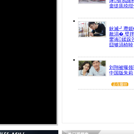
庨锛氬皬
畬缇庣殑绀
鈥滅┛瓒娾
敾涓� 璧
鐢诲鍒跺
囧够涓栫晫
刘翔被曝领
中国版朱莉