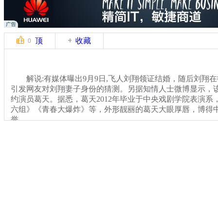
顶
收藏
0
解说:有媒体曝出9月9日,飞人刘翔领证结婚，随后刘翔
引发网友对刘翔妻子身份的猜测。另据知情人士微博显示，
约演员葛天。据悉，葛天2012年毕业于中央戏剧学院表演系
六组》《青春大爆炸》等，外形靓丽的葛天大眼厚唇，博得中
誉。
虽然飞人刘翔一直标榜单身，但其绯闻女友传闻一直不断
界小姐张梓琳、女排国手马蕴雯甚至连“春哥”李宇春都曾被
关键词：刘翔 领证
分类名称：
CNSTV