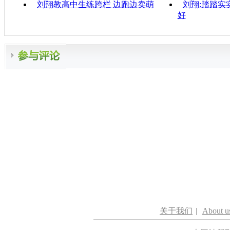
刘翔教高中生练跨栏 边跑边卖萌
刘翔:踏踏实
好
关于我们
|
About u