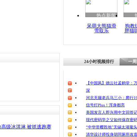
责任编辑：【
王祎
】
热点新闻
呆萌大熊猫滑
狗教
雪取乐
胖猫
24小时视频排行
一周
【中国风】德云社孟鹤堂：万
深
河北无腿老兵马三小：爬行19
信号灯Plus！浑身都亮
美国发言人即兴用中文回答
现代密码学之父如何保存密
高级冰淇淋 被抓逃跑赛
“中华赏樱胜地”无锡太湖鼋
清华设计师投身胡同厕所改造