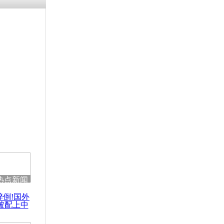
残疾男子因
砸银行
千年传统习
众为娥皇女
行被查情绪
回答崩溃原
热点新闻
乡上万人欢
醉倒!国外
节
被配上中
国民乐