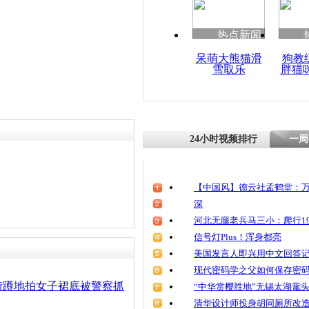
清明祭英烈
魂
热点新闻
呆萌大熊猫滑
狗教
雪取乐
胖猫
监拍男子A
子裙底被抓
24小时视频排行
一周
【中国风】德云社孟鹤堂：万
深
河北无腿老兵马三小：爬行19
信号灯Plus！浑身都亮
美国发言人即兴用中文回答
现代密码学之父如何保存密
街蹲地拍女子裙底被警察抓
“中华赏樱胜地”无锡太湖鼋
清华设计师投身胡同厕所改造