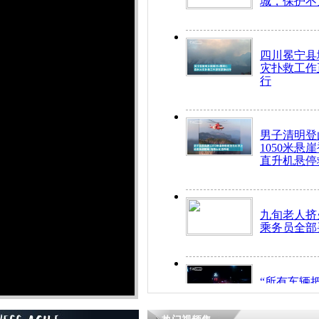
城，保护不
四川冕宁县
灾扑救工作
行
男子清明登
1050米悬
直升机悬停
九旬老人挤
乘务员全部
“所有车辆
开！”儿童
警急速救助