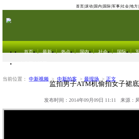
首页
|
滚动
|
国内
|
国际
|
军事
|
社会
|
地方
|
首页
最新
热点
国内
社会
国际
东北亚电视网
当前位置：
中新视频
>
中新拍客
>
最现场
>
正文
监拍男子ATM机偷拍女子裙
发布时间：2014年09月09日 11:11
来源：