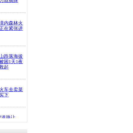
力就摘牌
境内森林火
正在紧张进
山跌落海拔
崖被困1天1夜
救起
火车去卖菜
买下
把道路让
突发疾病交