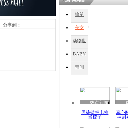
热门视频集
搞笑
四川一精神
病发持大锤
分享到：
美女
动物世
探访传承四
俗：近万民
界
BABY
英省亲送行
秀
奇闻
小伙骑车逆
崩溃 网上
因
责任编辑：【
周雨辰
】
热点新闻
四川兴文苗
男孩错把电推
真心
度苗族花山
当梳子
神剧