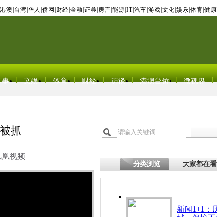
港澳
|
台湾
|
华人
|
侨网
|
财经
|
金融
|
证券
|
房产
|
能源
|
IT
|
汽车
|
游戏
|
文化
|
娱乐
|
体育
|
健康
军事
文娱
体育
财经
访谈
港澳台侨
微视界
底被抓
凤凰视频
分类浏览
大家都在看
新闻1+1