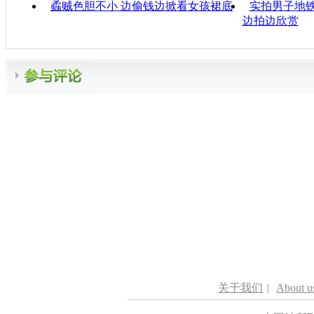
蟊贼色胆不小 边偷钱边掀看女孩裙底
实拍男子地
边拍边欣赏
关于我们
|
About u