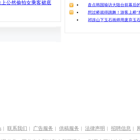
铁上公然偷拍女乘客裙底
盘点韩国瑜访大陆台前幕后的
想过桥就得跳舞！游客上桥“
祁连山下玉石画师用废弃玉
s
|
联系我们
|
广告服务
|
供稿服务
|
法律声明
|
招聘信息
|