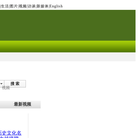
|
生活
|
图片
|
视频
|
访谈
|
新媒体
|
English
搜 索
视频
最新视频
：历史文化名