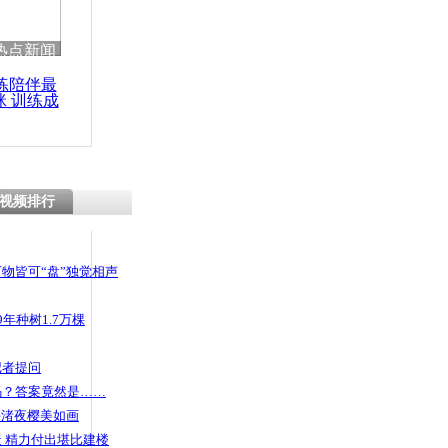
 哀思悼忠
热点新闻
练陪伴最
咪 训练成
功瘦身
TM机偷拍女
视频排行
物皆可“盘”独觉相声
年种树1.7万棵
记者提问
码？答案竟然是……
头渚夜樱美如画
 精力付出堪比建楼