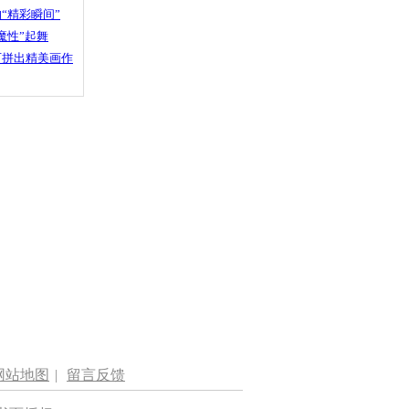
“精彩瞬间”
魔性”起舞
石拼出精美画作
网站地图
|
留言反馈