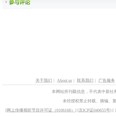
关于我们
|
About us
|
联系我们
|
广告服务
本网站所刊载信息，不代表中新社
未经授权禁止转载、摘编、
[
网上传播视听节目许可证（0106168）
] [
京ICP证040655号
] 