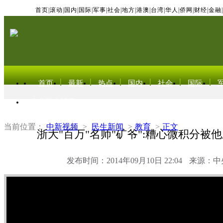
首页
|
滚动
|
国内
|
国际
|
军事
|
社会
|
地方
|
港澳
|
台湾
|
华人
|
侨网
|
财经
|
金融
|
首页
最新
热点
国内
社会
国际
东北亚电视网
当前位置：
中新视频
>
民生新闻
>
教育
>
正文
浙大"百万"名师"矿爷":糟心微积分被
发布时间：2014年09月10日 22:04
来源：中