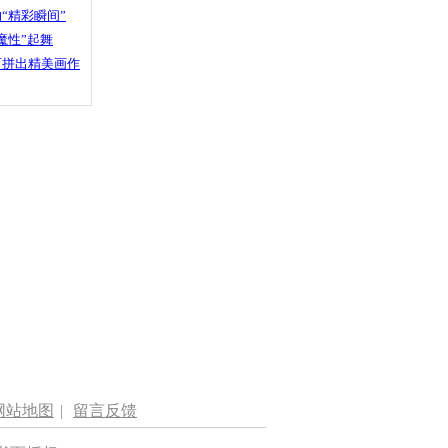
“精彩瞬间”
魔性”起舞
石拼出精美画作
网站地图
|
留言反馈