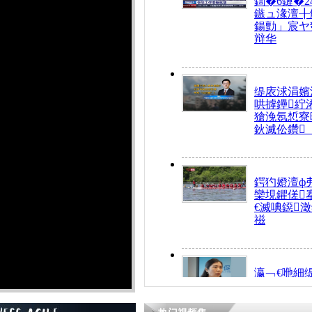
鍧�6鏈�2
鏃ュ湪澶╂
鍚勯」宸ヤ
辩华
缇庡浗涓嬪
哄摢鑸紵
獊浼氬惁寮
鈥滅伀鑽
鍔犳嬁澶ф
欒垷鑺傞
€滅唺鐚
禌
瀛﹁€咃細
€间笢鍗椾
解€滆劚閽
姪鎺ㄤ腑鍥