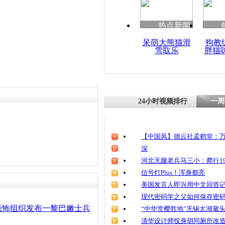
热点新闻
呆萌大熊猫滑
狗教
雪取乐
胖猫
24小时视频排行
一周
【中国风】德云社孟鹤堂：万
深
河北无腿老兵马三小：爬行19
信号灯Plus！浑身都亮
美国发言人即兴用中文回答
现代密码学之父如何保存密
恐怖组织发布一黎巴嫩士兵
“中华赏樱胜地”无锡太湖鼋
清华设计师投身胡同厕所改造