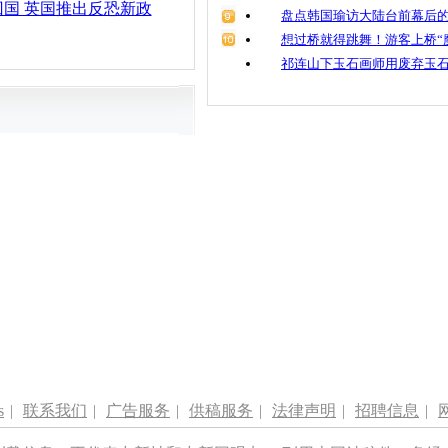
国 英国推出反恐新政
盘点韩国瑜访大陆台前幕后的
想过桥就得跳舞！游客上桥“
祁连山下玉石画师用废弃玉
s
|
联系我们
|
广告服务
|
供稿服务
|
法律声明
|
招聘信息
|