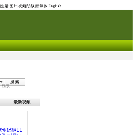
|
生活
|
图片
|
视频
|
访谈
|
新媒体
|
English
搜 索
视频
最新视频
杈炬矁鏂