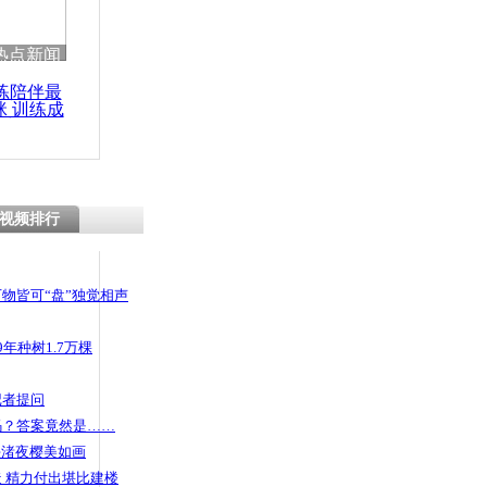
热点新闻
练陪伴最
咪 训练成
功瘦身
视频排行
物皆可“盘”独觉相声
年种树1.7万棵
记者提问
码？答案竟然是……
头渚夜樱美如画
 精力付出堪比建楼