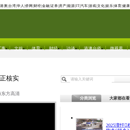
港澳
|
台湾
|
华人
|
侨网
|
财经
|
金融
|
证券
|
房产
|
能源
|
IT
|
汽车
|
游戏
|
文化
|
娱乐
|
体育
|
健康
军事
文娱
体育
财经
访谈
港澳台侨
微视界
部正核实
海东方高清
分类浏览
大家都在看
2025澶忓