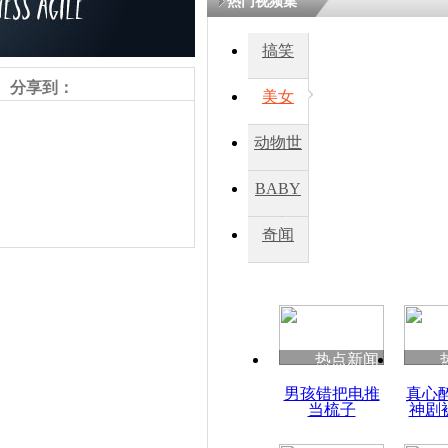
热门视频集
熷悎浣� 
瘑灞€
搞笑
分享到：
美女
娉板浗閫€
笂灏嗭細姝�
动物世
忓彈瀹炴垬
鍚稿紩澶氬
界
ㄤ笘鐣岃
BABY
秀
奇闻
ISIS宣称
英外交部正
责任编辑：【
杜海涛
】
热点新闻
男孩错把电推
真心
当梳子
神剧