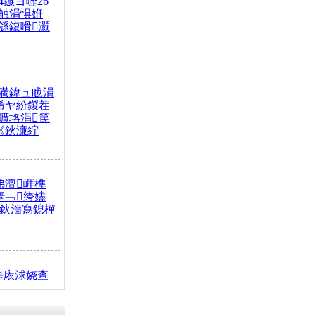
4鏃ヨ嚦26
触涓惧姙
綔鍑嗗灏
満鍏ュ眬涓
浠ヤ紛鍐茬
曠垎涓笢
《鈥濓紵
弗澶崕榫
搴﹁绔嬧
澂鈥濇寫鎴樿
缇庡浗娆查
簹涓庝腑鍥
┾€濓紝鍙嶅
解€斾笢鐩