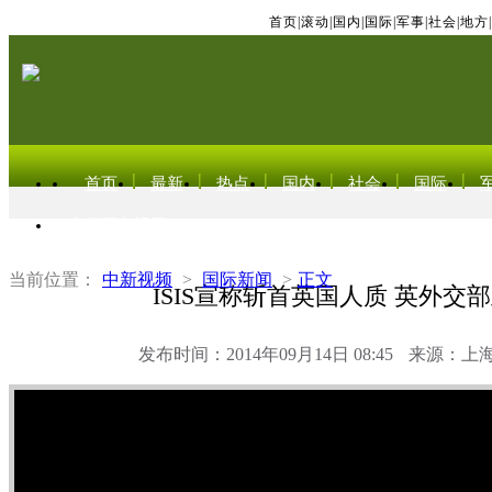
首页
|
滚动
|
国内
|
国际
|
军事
|
社会
|
地方
|
首页
最新
热点
国内
社会
国际
东北亚电视网
当前位置：
中新视频
>
国际新闻
>
正文
ISIS宣称斩首英国人质 英外交
发布时间：2014年09月14日 08:45
来源：上