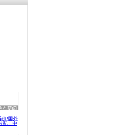
涓ㄥ浗闄呰
褰圭┖鍐涗
-10CE缁
妫€楠岋紝
浗鍏虫敞涓
斩首英国人质
核实
热点新闻
醉倒!国外
被配上中
国民乐