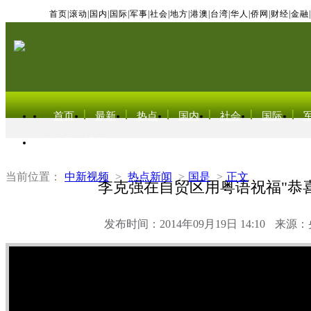
首页
|
滚动
|
国内
|
国际
|
军事
|
社会
|
地方
|
港澳
|
台湾
|
华人
|
侨网
|
财经
|
金融
|
首页
最新
热点
国内
社会
国际
东北亚电视网
当前位置：
中新视频
>
热点新闻
>
国是
>
正文
李克强在自贸区用粤语祝福"恭
发布时间：2014年09月19日 14:10
来源：