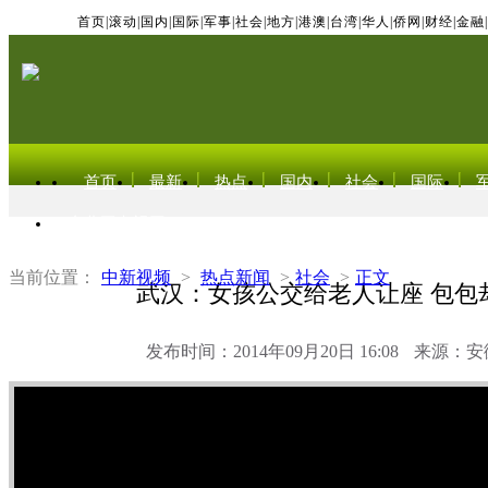
首页
|
滚动
|
国内
|
国际
|
军事
|
社会
|
地方
|
港澳
|
台湾
|
华人
|
侨网
|
财经
|
金融
|
首页
最新
热点
国内
社会
国际
东北亚电视网
当前位置：
中新视频
>
热点新闻
>
社会
>
正文
武汉：女孩公交给老人让座 包包
发布时间：2014年09月20日 16:08
来源：安