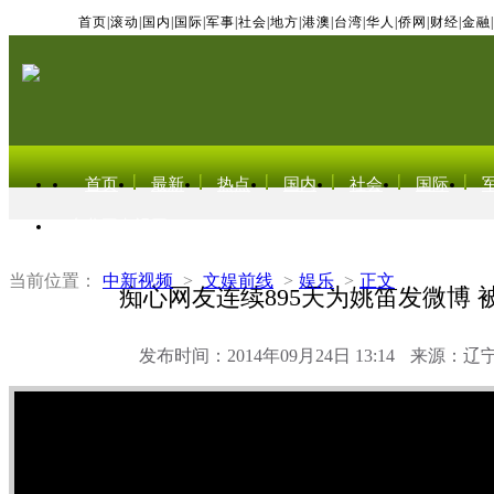
首页
|
滚动
|
国内
|
国际
|
军事
|
社会
|
地方
|
港澳
|
台湾
|
华人
|
侨网
|
财经
|
金融
|
首页
最新
热点
国内
社会
国际
东北亚电视网
当前位置：
中新视频
>
文娱前线
>
娱乐
>
正文
痴心网友连续895天为姚笛发微博 
发布时间：2014年09月24日 13:14
来源：辽