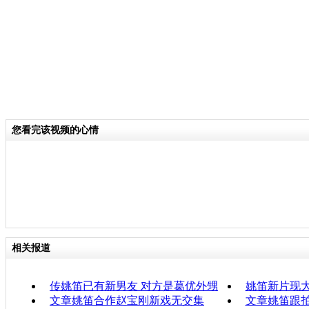
您看完该视频的心情
相关报道
传姚笛已有新男友 对方是葛优外甥
姚笛新片现
文章姚笛合作赵宝刚新戏无交集
文章姚笛跟