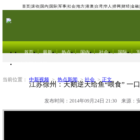
首页
|
滚动
|
国内
|
国际
|
军事
|
社会
|
地方
|
港澳
|
台湾
|
华人
|
侨网
|
财经
|
金融
|
首页
最新
热点
国内
社会
国际
东北亚电视网
当前位置：
中新视频
>
热点新闻
>
社会
>
正文
江苏徐州：天鹅逆天给鱼“喂食” 一
发布时间：2014年09月24日 21:30
来源：