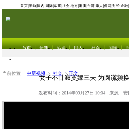
首页
|
滚动
|
国内
|
国际
|
军事
|
社会
|
地方
|
港澳
|
台湾
|
华人
|
侨网
|
财经
|
金融
|
首页
最新
热点
国内
社会
国际
东北亚电视网
当前位置：
中新视频
>
社会
>
正文
女子不甘寂寞嫁三夫 为圆谎频
发布时间：2014年09月27日 10:04
来源：安