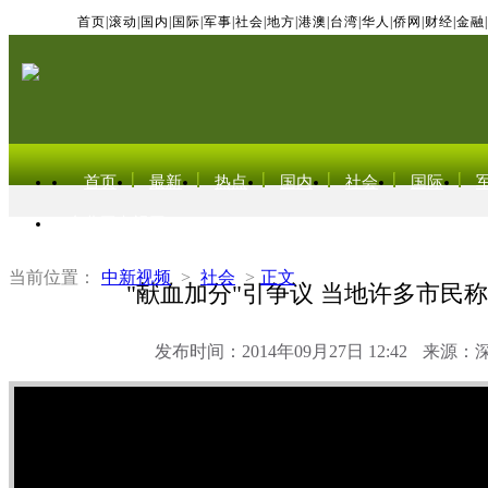
首页
|
滚动
|
国内
|
国际
|
军事
|
社会
|
地方
|
港澳
|
台湾
|
华人
|
侨网
|
财经
|
金融
|
首页
最新
热点
国内
社会
国际
东北亚电视网
当前位置：
中新视频
>
社会
>
正文
"献血加分"引争议 当地许多市民
发布时间：2014年09月27日 12:42
来源：