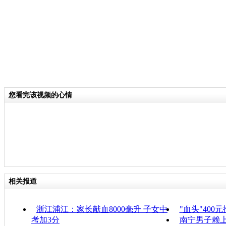
您看完该视频的心情
相关报道
浙江浦江：家长献血8000毫升 子女中
"血头"400
考加3分
南宁男子赖上