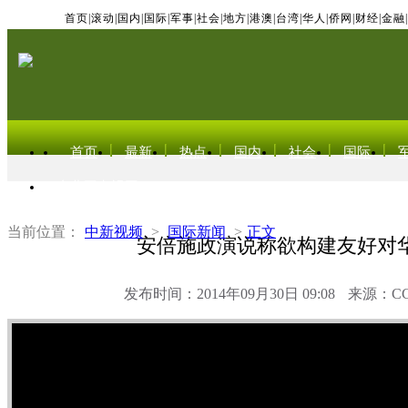
首页
|
滚动
|
国内
|
国际
|
军事
|
社会
|
地方
|
港澳
|
台湾
|
华人
|
侨网
|
财经
|
金融
|
首页
最新
热点
国内
社会
国际
东北亚电视网
当前位置：
中新视频
>
国际新闻
>
正文
安倍施政演说称欲构建友好对
发布时间：2014年09月30日 09:08
来源：C