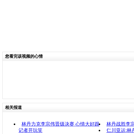
您看完该视频的心情
相关报道
林丹力克李宗伟晋级决赛 心情大好跟
林丹战胜李
记者开玩笑
仁川亚运:林