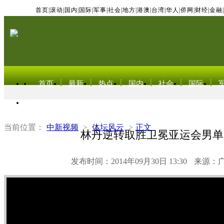
首页
|
滚动
|
国内
|
国际
|
军事
|
社会
|
地方
|
港澳
|
台湾
|
华人
|
侨网
|
财经
|
金融
|
首页
最新
热点
国内
社会
国际
东北亚电视网
当前位置：
中新视频
>
体坛风云
>
正文
林丹逆转取胜卫冕亚运会男单
发布时间：2014年09月30日 13:30
来源：