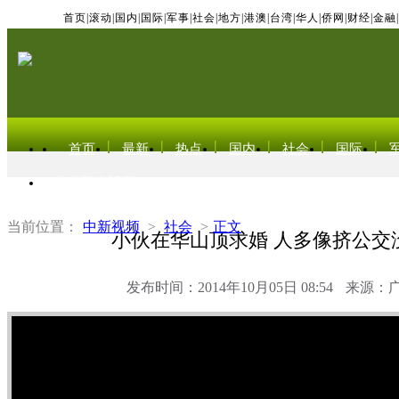
首页
|
滚动
|
国内
|
国际
|
军事
|
社会
|
地方
|
港澳
|
台湾
|
华人
|
侨网
|
财经
|
金融
|
首页
最新
热点
国内
社会
国际
东北亚电视网
当前位置：
中新视频
>
社会
>
正文
小伙在华山顶求婚 人多像挤公交
发布时间：2014年10月05日 08:54
来源：