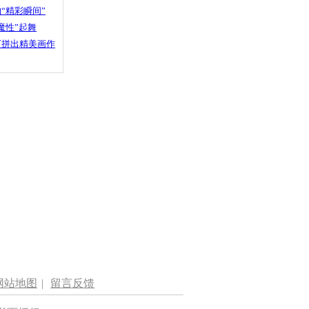
“精彩瞬间”
魔性”起舞
石拼出精美画作
网站地图
|
留言反馈