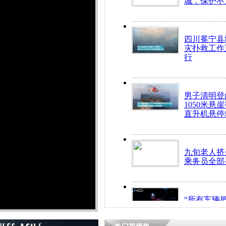
城，保护不
四川冕宁县
灾扑救工作
行
男子清明登
1050米悬
直升机悬停
九旬老人挤
乘务员全部
“所有车辆
开！”儿童
警急速救助