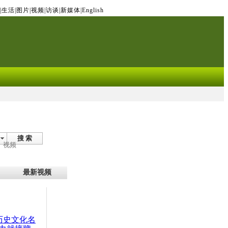
|
生活
|
图片
|
视频
|
访谈
|
新媒体
|
English
搜 索
视频
最新视频
：历史文化名