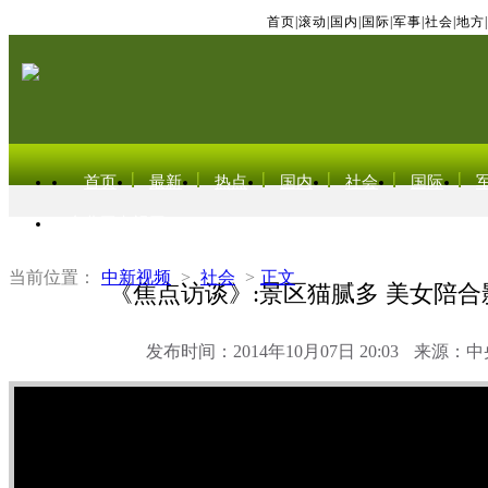
首页
|
滚动
|
国内
|
国际
|
军事
|
社会
|
地方
|
首页
最新
热点
国内
社会
国际
东北亚电视网
当前位置：
中新视频
>
社会
>
正文
《焦点访谈》:景区猫腻多 美女陪
发布时间：2014年10月07日 20:03
来源：中