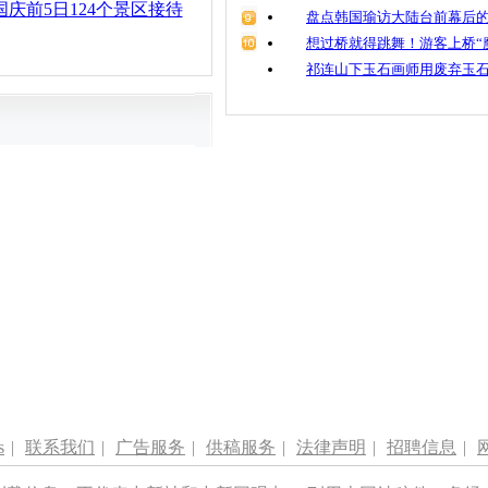
国庆前5日124个景区接待
盘点韩国瑜访大陆台前幕后的
想过桥就得跳舞！游客上桥“
祁连山下玉石画师用废弃玉
s
|
联系我们
|
广告服务
|
供稿服务
|
法律声明
|
招聘信息
|