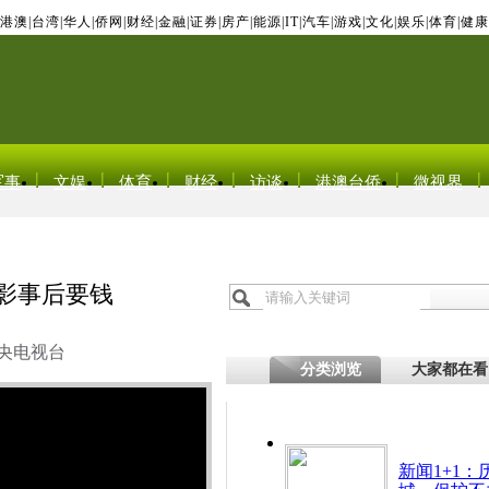
港澳
|
台湾
|
华人
|
侨网
|
财经
|
金融
|
证券
|
房产
|
能源
|
IT
|
汽车
|
游戏
|
文化
|
娱乐
|
体育
|
健康
军事
文娱
体育
财经
访谈
港澳台侨
微视界
合影事后要钱
央电视台
分类浏览
大家都在看
新闻1+1