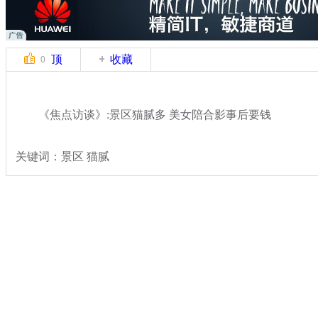
顶
收藏
0
《焦点访谈》:景区猫腻多 美女陪合影事后要钱
关键词：景区 猫腻
分类名称：
社会