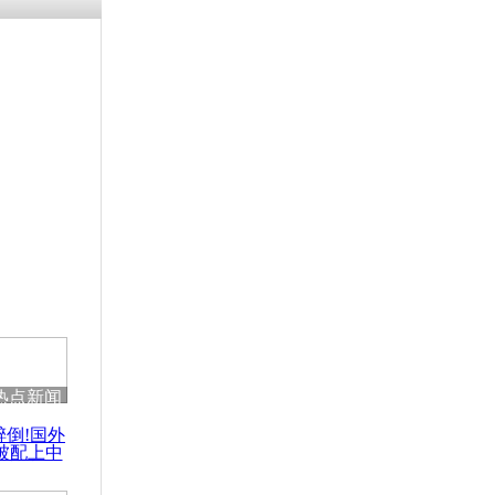
残疾男子因
砸银行
千年传统习
众为娥皇女
行被查情绪
回答崩溃原
热点新闻
乡上万人欢
醉倒!国外
节
被配上中
国民乐