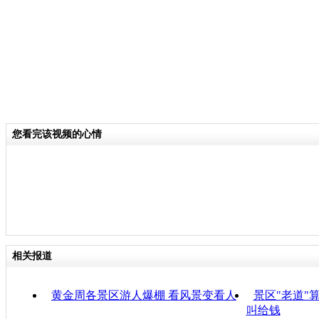
您看完该视频的心情
相关报道
黄金周各景区游人爆棚 看风景变看人
景区"老道"
叫给钱