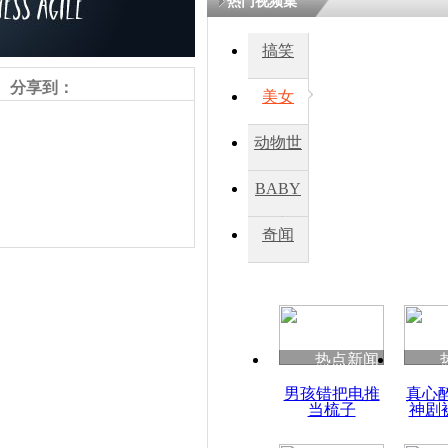
热门视频集
搞笑
四川一精神
病发持大锤
分享到：
美女
动物世
探访传承四
俗：近万民
界
BABY
英省亲送行
秀
奇闻
小伙骑车逆
崩溃 网上
因
责任编辑：【
王祎
】
热点新闻
四川兴文苗
男孩错把电推
真心
度苗族花山
当梳子
神剧