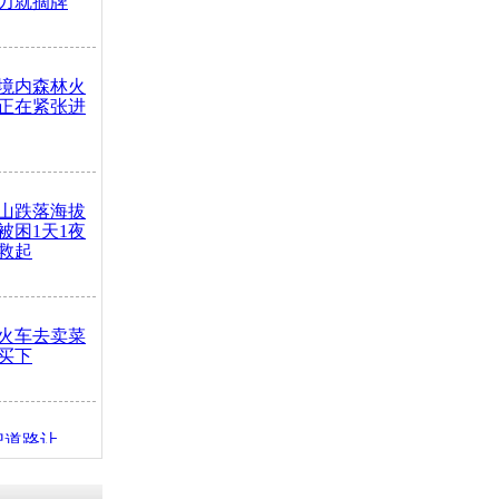
力就摘牌
境内森林火
正在紧张进
山跌落海拔
崖被困1天1夜
救起
火车去卖菜
买下
把道路让
突发疾病交