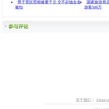
男子景区照相被要千元 交不起钱女友
国家旅游局:
被扣
游客506万
关于我们
|
About u