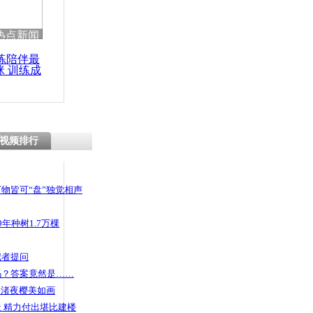
 哀思悼忠
热点新闻
练陪伴最
咪 训练成
功瘦身
:美女陪合
视频排行
物皆可“盘”独觉相声
年种树1.7万棵
记者提问
码？答案竟然是……
头渚夜樱美如画
 精力付出堪比建楼