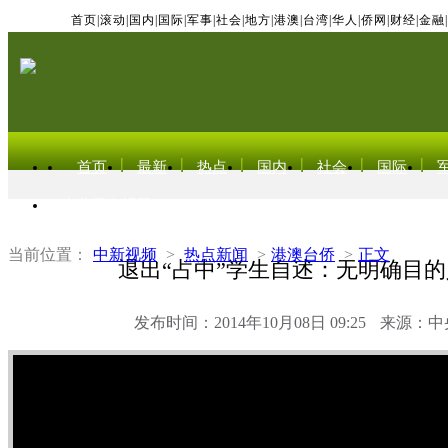
首页
|
滚动
|
国内
|
国际
|
军事
|
社会
|
地方
|
港澳
|
台湾
|
华人
|
侨网
|
财经
|
金融
|
首页
最新
热点
国内
社会
国际
东北亚电视网
当前位置：
中新视频
>
热点新闻
>
港澳台侨
>
正文
退出“占中”学生自述：无明确目
发布时间：2014年10月08日 09:25
来源：中