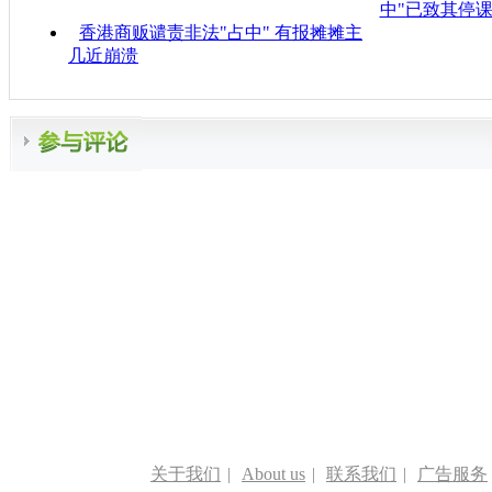
中"已致其停课
香港商贩谴责非法"占中" 有报摊摊主
几近崩溃
关于我们
|
About us
|
联系我们
|
广告服务