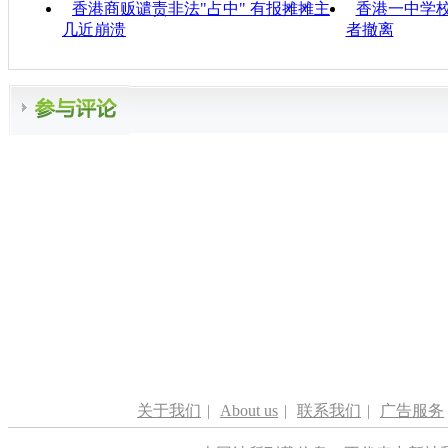
香港商贩谴责非法"占中" 有报摊摊主
香港一中学
几近崩溃
者撤离
关于我们
|
About us
|
联系我们
|
广告服务