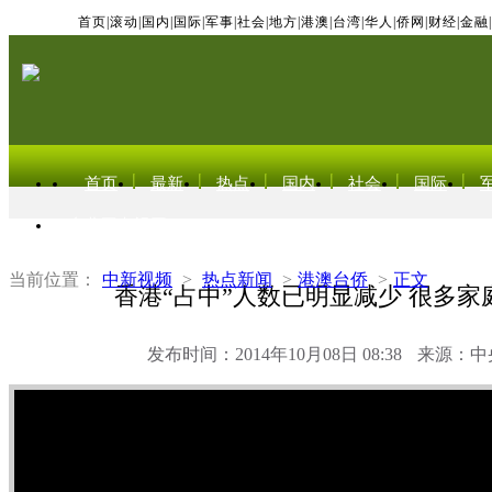
首页
|
滚动
|
国内
|
国际
|
军事
|
社会
|
地方
|
港澳
|
台湾
|
华人
|
侨网
|
财经
|
金融
|
首页
最新
热点
国内
社会
国际
东北亚电视网
当前位置：
中新视频
>
热点新闻
>
港澳台侨
>
正文
香港“占中”人数已明显减少 很多家
发布时间：2014年10月08日 08:38
来源：中