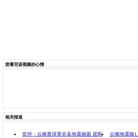
分类名称：
社会
云南景谷发生6.6级地震
标签：
专题：
云南景谷6.6级地震
责任
您看完该视频的心情
相关报道
监控：云南普洱景谷县地震画面 居民
云南地震致1