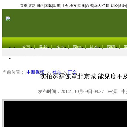
首页
|
滚动
|
国内
|
国际
|
军事
|
社会
|
地方
|
港澳
|
台湾
|
华人
|
侨网
|
财经
|
金融
|
首页
最新
热点
国内
社会
国际
东北亚电视网
当前位置：
中新视频
>
社会
>
正文
实拍雾霾笼罩北京城 能见度不及
发布时间：2014年10月09日 09:37
来源：中