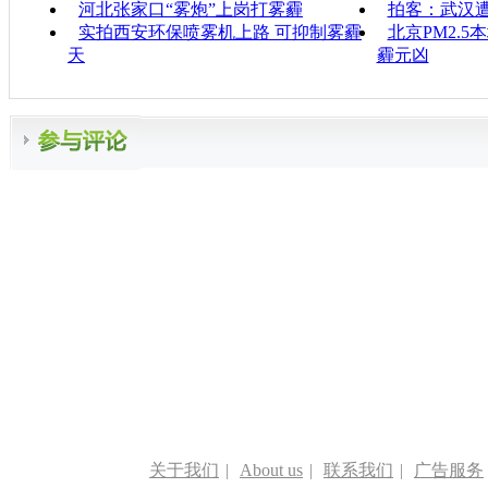
河北张家口“雾炮”上岗打雾霾
拍客：武汉遭
实拍西安环保喷雾机上路 可抑制雾霾
北京PM2.
天
霾元凶
关于我们
|
About us
|
联系我们
|
广告服务