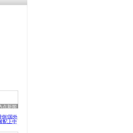
残疾男子因
砸银行
千年传统习
众为娥皇女
行被查情绪
回答崩溃原
热点新闻
乡上万人欢
醉倒!国外
节
被配上中
国民乐