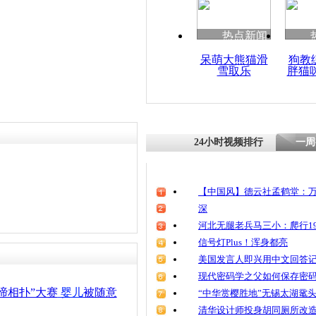
清明祭英烈
魂
热点新闻
呆萌大熊猫滑
狗教
雪取乐
胖猫
山东产妇产下
婴 惊呆妇
员
24小时视频排行
一周
【中国风】德云社孟鹤堂：万
深
河北无腿老兵马三小：爬行19
信号灯Plus！浑身都亮
美国发言人即兴用中文回答
现代密码学之父如何保存密
啼相扑”大赛
婴儿
被随意
“中华赏樱胜地”无锡太湖鼋
清华设计师投身胡同厕所改造