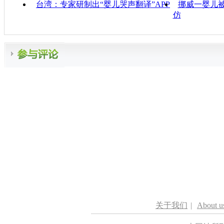
台湾：专家研制出“婴儿哭声翻译”APP
挪威一婴儿被
仿
关于我们
|
About u