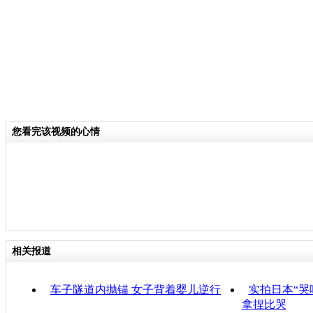
您看完该视频的心情
相关报道
车子隧道内抛锚 女子背着婴儿逆行
实拍日本“哭
拿捏比哭