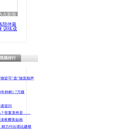
 哀思悼忠
热点新闻
练陪伴最
咪 训练成
功瘦身
12.9斤巨
产科医护人
视频排行
物皆可“盘”独觉相声
年种树1.7万棵
记者提问
码？答案竟然是……
头渚夜樱美如画
 精力付出堪比建楼