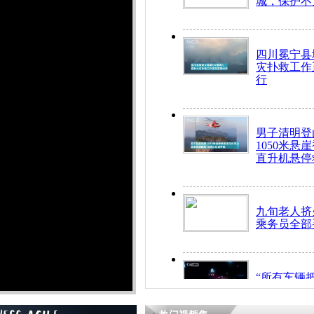
城，保护不
四川冕宁县
灾扑救工作
行
男子清明登
1050米悬
直升机悬停
九旬老人挤
乘务员全部
“所有车辆
开！”儿童
警急速救助