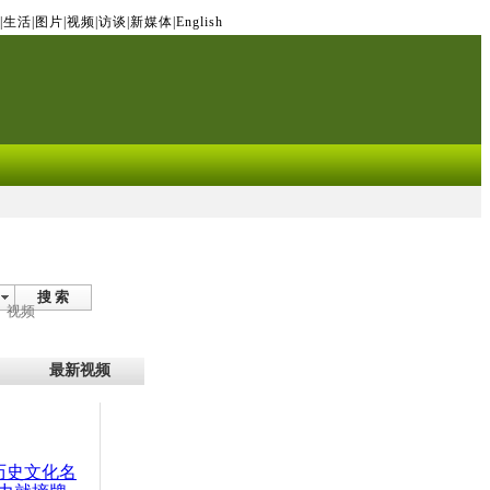
|
生活
|
图片
|
视频
|
访谈
|
新媒体
|
English
搜 索
视频
最新视频
：历史文化名