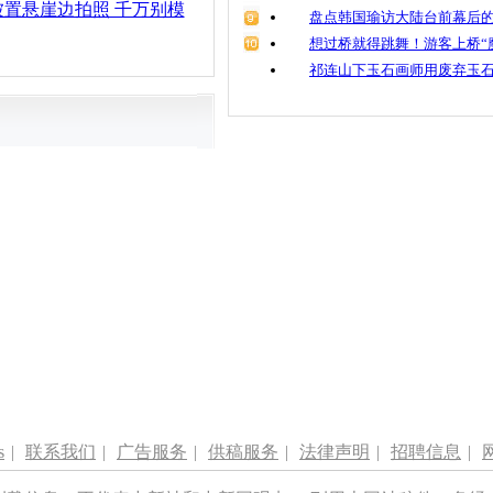
置悬崖边拍照 千万别模
盘点韩国瑜访大陆台前幕后的
想过桥就得跳舞！游客上桥“
祁连山下玉石画师用废弃玉
s
|
联系我们
|
广告服务
|
供稿服务
|
法律声明
|
招聘信息
|