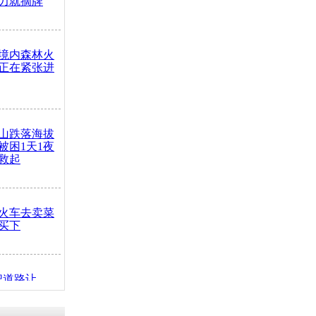
力就摘牌
境内森林火
正在紧张进
山跌落海拔
崖被困1天1夜
救起
火车去卖菜
买下
把道路让
突发疾病交