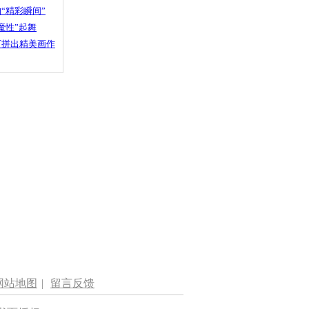
“精彩瞬间”
魔性”起舞
石拼出精美画作
网站地图
|
留言反馈