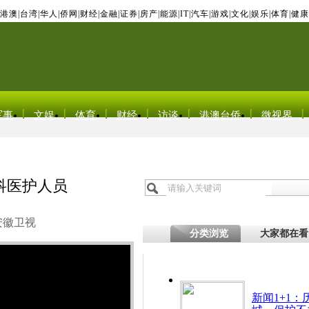
港澳
|
台湾
|
华人
|
侨网
|
财经
|
金融
|
证券
|
房产
|
能源
|
IT
|
汽车
|
游戏
|
文化
|
娱乐
|
体育
|
健康
军事
文娱
体育
财经
访谈
港澳台侨
微视界
产科医护人员
安徽卫视
分类浏览
大家都在看
新闻1+1