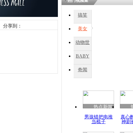
热门视频集
搞笑
四川一精神
病发持大锤
分享到：
美女
动物世
探访传承四
俗：近万民
界
BABY
英省亲送行
秀
奇闻
小伙骑车逆
崩溃 网上
因
责任编辑：【
王祎
】
热点新闻
四川兴文苗
男孩错把电推
真心
度苗族花山
当梳子
神剧