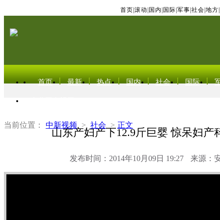
首页
|
滚动
|
国内
|
国际
|
军事
|
社会
|
地方
|
首页
最新
热点
国内
社会
国际
东北亚电视网
当前位置：
中新视频
>
社会
>
正文
山东产妇产下12.9斤巨婴 惊呆妇
发布时间：2014年10月09日 19:27
来源：