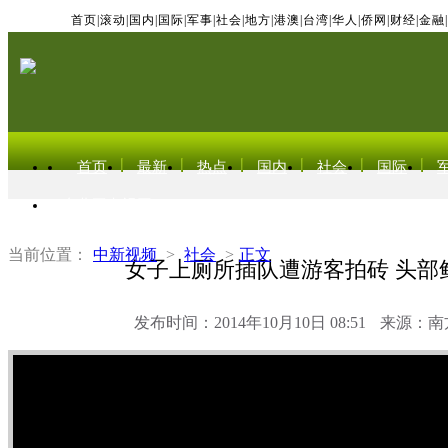
首页
|
滚动
|
国内
|
国际
|
军事
|
社会
|
地方
|
港澳
|
台湾
|
华人
|
侨网
|
财经
|
金融
|
首页
最新
热点
国内
社会
国际
东北亚电视网
当前位置：
中新视频
>
社会
>
正文
女子上厕所插队遭游客拍砖 头部
发布时间：2014年10月10日 08:51
来源：南