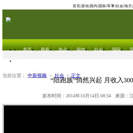
首页
|
滚动
|
国内
|
国际
|
军事
|
社会
|
地方
|
首页
最新
热点
国内
社会
国际
东北亚电视网
当前位置：
中新视频
>
社会
>
正文
“陪跑族”悄然兴起 月收入300
发布时间：2014年10月14日 08:34
来源：