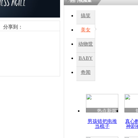
热门视频集
搞笑
四川一精神
病发持大锤
分享到：
美女
动物世
探访传承四
俗：近万民
界
BABY
英省亲送行
秀
奇闻
小伙骑车逆
崩溃 网上
因
责任编辑：【
杜海涛
】
热点新闻
四川兴文苗
男孩错把电推
真心
度苗族花山
当梳子
神剧