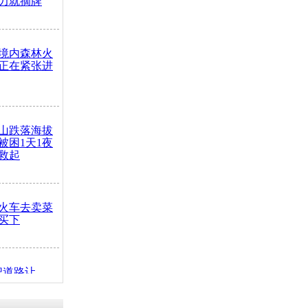
力就摘牌
境内森林火
正在紧张进
山跌落海拔
崖被困1天1夜
救起
火车去卖菜
买下
把道路让
突发疾病交