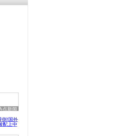
残疾男子因
砸银行
千年传统习
众为娥皇女
行被查情绪
回答崩溃原
热点新闻
乡上万人欢
醉倒!国外
节
被配上中
国民乐