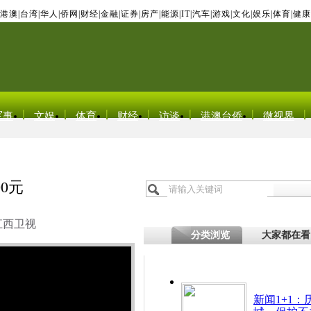
港澳
|
台湾
|
华人
|
侨网
|
财经
|
金融
|
证券
|
房产
|
能源
|
IT
|
汽车
|
游戏
|
文化
|
娱乐
|
体育
|
健康
军事
文娱
体育
财经
访谈
港澳台侨
微视界
0元
江西卫视
分类浏览
大家都在看
新闻1+1