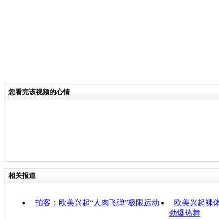
您看完该视频的心情
相关报道
拍客：欧美兴起“人肉飞弹”极限运动
欧美兴起裸体
劲爆热舞