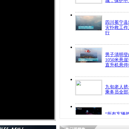
城，保护不
四川冕宁县
灾扑救工作
行
男子清明登
1050米悬
直升机悬停
九旬老人挤
乘务员全部
“所有车辆
开！”儿童
警急速救助