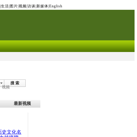
|
生活
|
图片
|
视频
|
访谈
|
新媒体
|
English
搜 索
视频
最新视频
：历史文化名