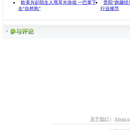
欧美兴起陌生人甩耳光游戏 一巴掌下
贵阳“跑腿经
去“自然熟”
行业规范
关于我们
|
About u