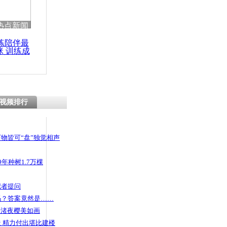
 哀思悼忠
热点新闻
练陪伴最
咪 训练成
功瘦身
然兴起 月收
视频排行
物皆可“盘”独觉相声
年种树1.7万棵
记者提问
码？答案竟然是……
头渚夜樱美如画
 精力付出堪比建楼