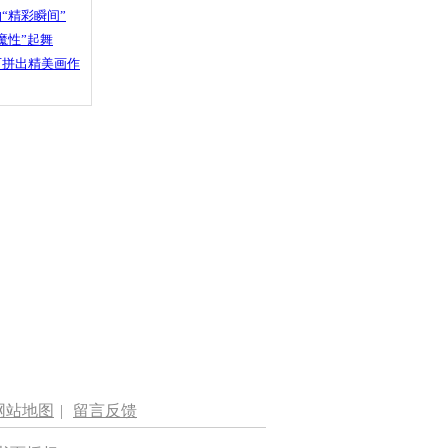
“精彩瞬间”
魔性”起舞
石拼出精美画作
网站地图
|
留言反馈