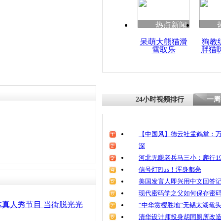
清明祭英烈
魂
热点新闻
呆萌大熊猫滑
狗教
雪取乐
胖猫
“陪跑族”悄
入3000元
24小时视频排行
一周
【中国风】德云社孟鹤堂：万
深
河北无腿老兵马三小：爬行19
信号灯Plus！浑身都亮
美国发言人即兴用中文回答
现代密码学之父如何保存密
真人秀节目 当街脱光光
“中华赏樱胜地”无锡太湖鼋
清华设计师投身胡同厕所改造