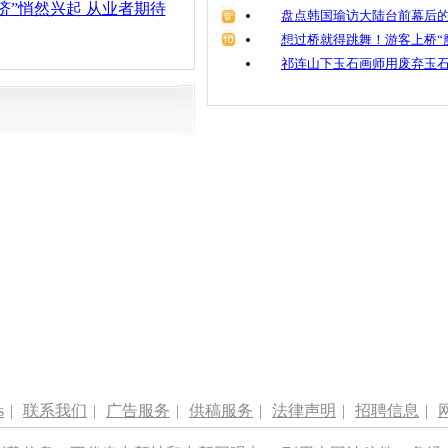
济”悄然兴起 从业者期待
盘点韩国瑜访大陆台前幕后的
想过桥就得跳舞！游客上桥“
祁连山下玉石画师用废弃玉
s
|
联系我们
|
广告服务
|
供稿服务
|
法律声明
|
招聘信息
|