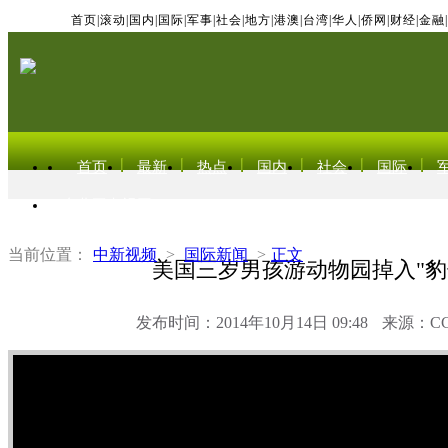
首页
|
滚动
|
国内
|
国际
|
军事
|
社会
|
地方
|
港澳
|
台湾
|
华人
|
侨网
|
财经
|
金融
|
首页
最新
热点
国内
社会
国际
东北亚电视网
当前位置：
中新视频
>
国际新闻
>
正文
美国三岁男孩游动物园掉入"豹
发布时间：2014年10月14日 09:48
来源：C