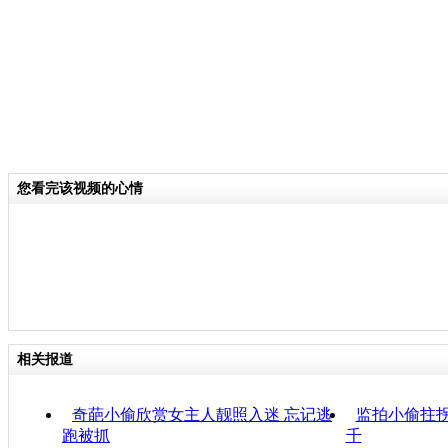
您看完该视频的心情
相关报道
奇葩小偷欣赏女主人靓照入迷 忘记逃
监拍小偷拄拐
跑被抓
千