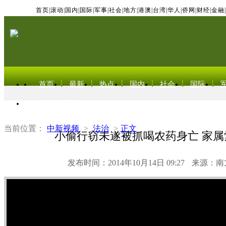
首页
|
滚动
|
国内
|
国际
|
军事
|
社会
|
地方
|
港澳
|
台湾
|
华人
|
侨网
|
财经
|
金融
|
首页
最新
热点
国内
社会
国际
东北亚电视网
当前位置：
中新视频
>
法治
>
正文
小偷行窃未遂被抓喝农药身亡 家属索
发布时间：2014年10月14日 09:27
来源：南