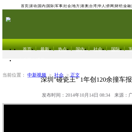
首页
|
滚动
|
国内
|
国际
|
军事
|
社会
|
地方
|
港澳
|
台湾
|
华人
|
侨网
|
财经
|
金融
|
首页
最新
热点
国内
社会
国际
东北亚电视网
当前位置：
中新视频
>
社会
>
正文
深圳"碰瓷王" 1年创120余撞车
发布时间：2014年10月14日 08:34
来源：