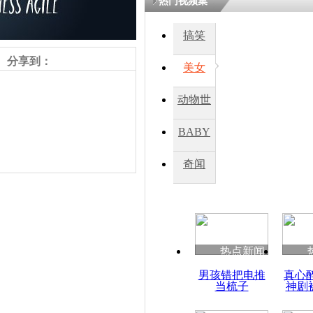
热门视频集
搞笑
分享到：
美女
动物世
界
BABY
秀
奇闻
责任编辑：【
杜海涛
】
热点新闻
男孩错把电推
真心
当梳子
神剧