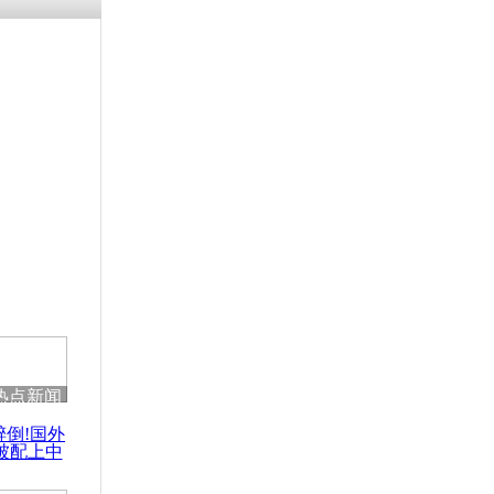
热点新闻
醉倒!国外
被配上中
国民乐