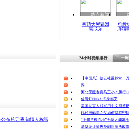
热点新闻
呆萌大熊猫滑
狗教
雪取乐
胖猫
24小时视频排行
一周
【中国风】德云社孟鹤堂：万
深
河北无腿老兵马三小：爬行19
信号灯Plus！浑身都亮
美国发言人即兴用中文回答
现代密码学之父如何保存密
公布总导演 知情人称张
“中华赏樱胜地”无锡太湖鼋
清华设计师投身胡同厕所改造