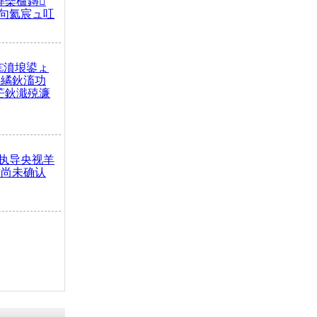
榫欒櫨鏄
句氦宸ュ叿
€濆埌鍙ょ
拌繘鈥滀功
笀鈥濈殑濂
执导央视羊
方尚未确认