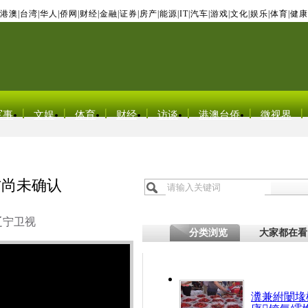
港澳
|
台湾
|
华人
|
侨网
|
财经
|
金融
|
证券
|
房产
|
能源
|
IT
|
汽车
|
游戏
|
文化
|
娱乐
|
体育
|
健康
军事
文娱
体育
财经
访谈
港澳台侨
微视界
方尚未确认
辽宁卫视
分类浏览
大家都在看
瀵兼紨闄堟