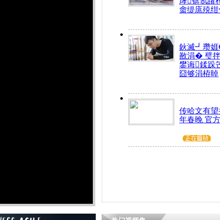
庨锛氬皬
畬缇庣殑绀
鈥滅┛瓒娾
敾涓� 璧
鐢诲鍒跺
囧够涓栫晫
传哈文有望
年春晚 官