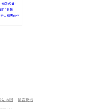
“精彩瞬间”
魔性”起舞
石拼出精美画作
网站地图
|
留言反馈