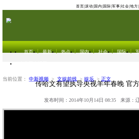
首页
|
滚动
|
国内
|
国际
|
军事
|
社会
|
地方
|
首页
最新
热点
国内
社会
国际
东北亚电视网
当前位置：
中新视频
>
文娱前线
>
娱乐
>
正文
传哈文有望执导央视羊年春晚 官
发布时间：2014年10月14日 08:35
来源：