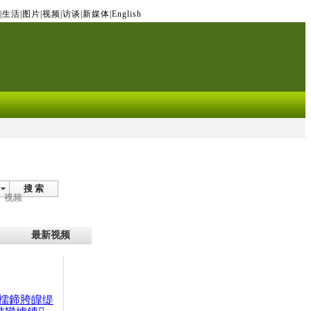
|
生活
|
图片
|
视频
|
访谈
|
新媒体
|
English
搜 索
视频
最新视频
檽鍗胯皥缇