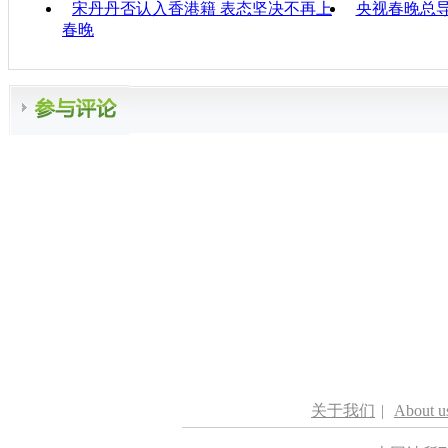
宋丹丹否认入香港籍 表态坚决不再上
央视春晚总导
春晚
关于我们
|
About u