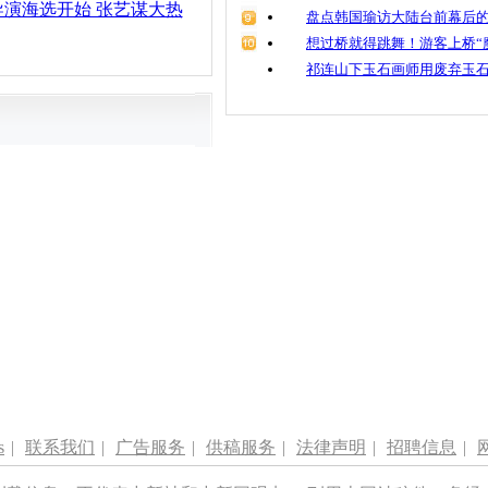
演海选开始 张艺谋大热
盘点韩国瑜访大陆台前幕后的
想过桥就得跳舞！游客上桥“
祁连山下玉石画师用废弃玉
s
|
联系我们
|
广告服务
|
供稿服务
|
法律声明
|
招聘信息
|