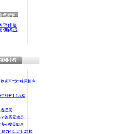
热点新闻
练陪伴最
咪 训练成
功瘦身
视频排行
物皆可“盘”独觉相声
年种树1.7万棵
记者提问
码？答案竟然是……
头渚夜樱美如画
 精力付出堪比建楼