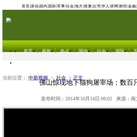
首页
|
滚动
|
国内
|
国际
|
军事
|
社会
|
地方
|
港澳
|
台湾
|
华人
|
侨网
|
财经
|
金融
|
首页
最新
热点
国内
社会
国际
东北亚电视网
当前位置：
中新视频
>
社会
>
正文
佛山惊现地下猫狗屠宰场：数百
发布时间：2014年10月14日 09:02
来源：南