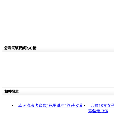
您看完该视频的心情
相关报道
幸运流浪犬多次"死里逃生"终获收养
印度18岁女
落驱走厄运