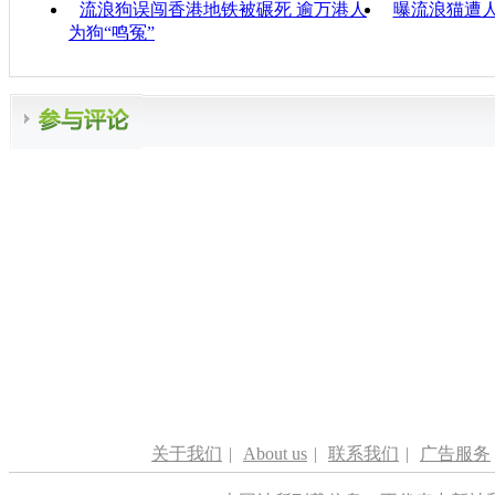
流浪狗误闯香港地铁被碾死 逾万港人
曝流浪猫遭
为狗“鸣冤”
关于我们
|
About us
|
联系我们
|
广告服务