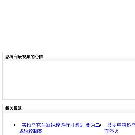
您看完该视频的心情
相关报道
实拍乌克兰新纳粹游行引暴乱 要为二
波罗申科称
战纳粹翻案
面停火