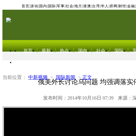
首页
|
滚动
|
国内
|
国际
|
军事
|
社会
|
地方
|
港澳
|
台湾
|
华人
|
侨网
|
财经
|
金融
|
首页
最新
热点
国内
社会
国际
东北亚电视网
当前位置：
中新视频
>
国际新闻
>
正文
俄美外长讨论乌问题 均强调落实
发布时间：2014年10月16日 07:39
来源：