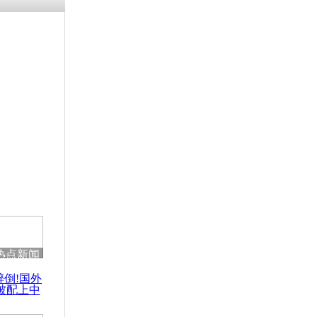
残疾男子因
砸银行
千年传统习
众为娥皇女
行被查情绪
回答崩溃原
热点新闻
乡上万人欢
醉倒!国外
节
被配上中
国民乐