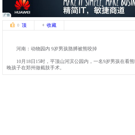
顶
收藏
0
河南：动物园内 9岁男孩胳膊被熊咬掉
10月18日15时，平顶山河滨公园内，一名9岁男孩在看
晚孩子在郑州做截肢手术。
关键词：黑熊 动物园
分类名称：
社会