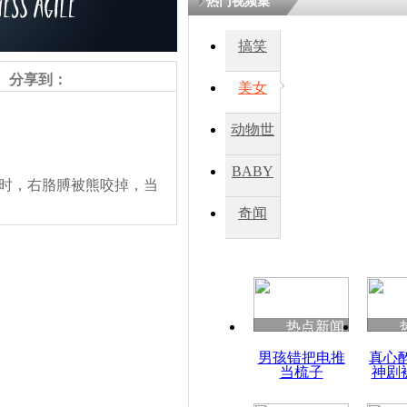
热门视频集
搞笑
四川一精神
病发持大锤
分享到：
美女
动物世
探访传承四
俗：近万民
界
BABY
英省亲送行
熊时，右胳膊被熊咬掉，当
秀
奇闻
小伙骑车逆
崩溃 网上
因
热点新闻
四川兴文苗
责任编辑：【
钟元霞
】
男孩错把电推
真心
度苗族花山
当梳子
神剧