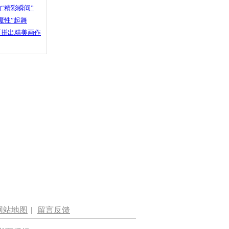
“精彩瞬间”
魔性”起舞
石拼出精美画作
网站地图
|
留言反馈