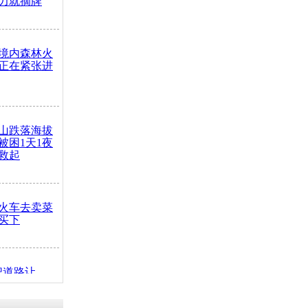
力就摘牌
境内森林火
正在紧张进
山跌落海拔
崖被困1天1夜
救起
火车去卖菜
买下
把道路让
突发疾病交