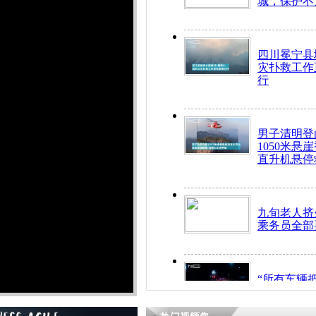
城，保护不
四川冕宁县
灾扑救工作
行
男子清明登
1050米悬
直升机悬停
九旬老人挤
乘务员全部
“所有车辆
开！”儿童
警急速救助