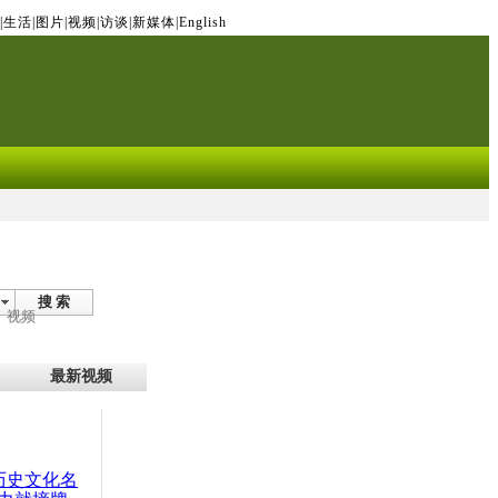
|
生活
|
图片
|
视频
|
访谈
|
新媒体
|
English
搜 索
视频
最新视频
：历史文化名