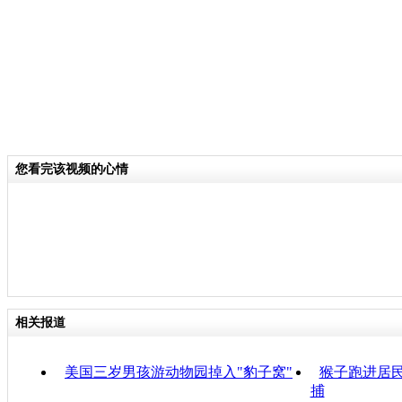
您看完该视频的心情
相关报道
美国三岁男孩游动物园掉入"豹子窝"
猴子跑进居
捕