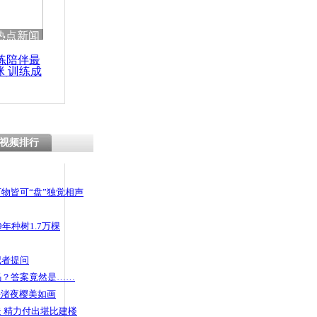
 哀思悼忠
热点新闻
练陪伴最
咪 训练成
功瘦身
栏被黑熊咬
视频排行
物皆可“盘”独觉相声
年种树1.7万棵
记者提问
码？答案竟然是……
头渚夜樱美如画
 精力付出堪比建楼