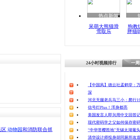
清明祭英烈
魂
热点新闻
呆萌大熊猫滑
狗教
雪取乐
胖猫
9岁男孩翻
掉胳膊
24小时视频排行
一周
【中国风】德云社孟鹤堂：万
深
河北无腿老兵马三小：爬行19
信号灯Plus！浑身都亮
美国发言人即兴用中文回答
现代密码学之父如何保存密
民区
动物园
和消防联合抓
“中华赏樱胜地”无锡太湖鼋
清华设计师投身胡同厕所改造