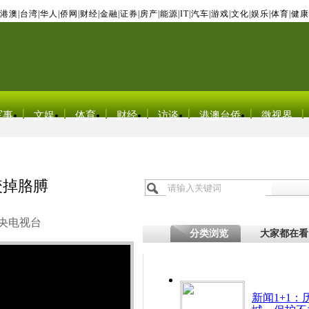
港澳
|
台湾
|
华人
|
侨网
|
财经
|
金融
|
证券
|
房产
|
能源
|
IT
|
汽车
|
游戏
|
文化
|
娱乐
|
体育
|
健康
军事
文娱
体育
财经
访谈
港澳台侨
微视界
咬掉胳膊
央电视台
分类浏览
大家都在看
新闻1+1