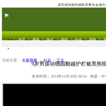
首页
|
滚动
|
国内
|
国际
|
军事
|
社会
|
地方
|
首页
最新
热点
国内
社会
国际
东北亚电视网
当前位置：
中新视频
>
社会
>
正文
9岁男孩动物园翻越护栏被黑熊
发布时间：2014年10月20日 08:54
来源：中