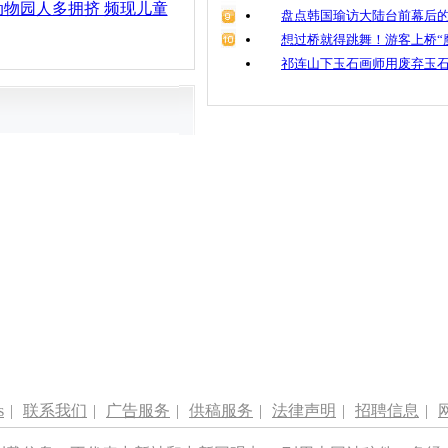
物园人多拥挤 频现儿童
盘点韩国瑜访大陆台前幕后的
想过桥就得跳舞！游客上桥“
祁连山下玉石画师用废弃玉
s
|
联系我们
|
广告服务
|
供稿服务
|
法律声明
|
招聘信息
|