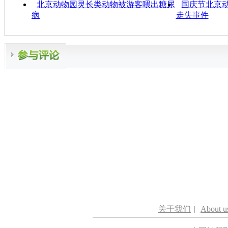
北京动物园灵长类动物被游客喂出糖尿
国庆节北京动
病
走失事件
关于我们
|
About u