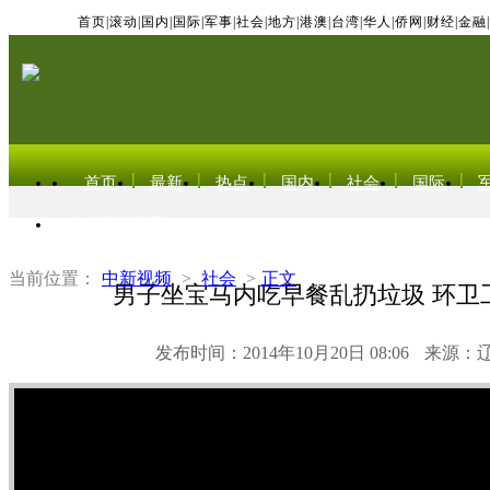
首页
|
滚动
|
国内
|
国际
|
军事
|
社会
|
地方
|
港澳
|
台湾
|
华人
|
侨网
|
财经
|
金融
|
首页
最新
热点
国内
社会
国际
东北亚电视网
当前位置：
中新视频
>
社会
>
正文
男子坐宝马内吃早餐乱扔垃圾 环卫
发布时间：2014年10月20日 08:06
来源：