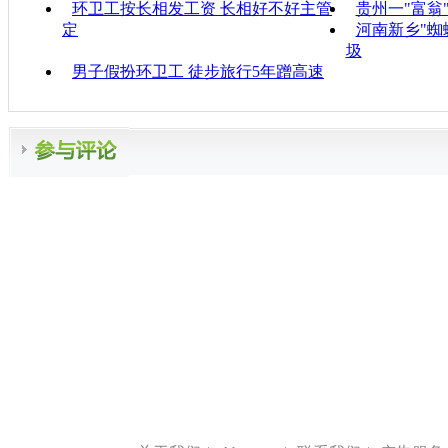
环卫工按长相发工资 长相好不好主管
贵州一"富翁
定
河南新乡"蜘
圾
男子假扮环卫工 徒步旅行5年蹭高速