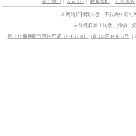
关于我们
|
About us
|
联系我们
|
广告服务
本网站所刊载信息，不代表中新社
未经授权禁止转载、摘编、
[
网上传播视听节目许可证（0106168）
] [
京ICP证040655号
] 