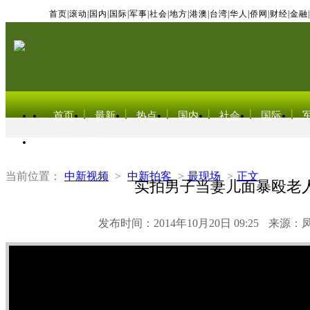
首页
|
滚动
|
国内
|
国际
|
军事
|
社会
|
地方
|
港澳
|
台湾
|
华人
|
侨网
|
财经
|
金融
|
首页
最新
热点
国内
社会
国际
东北亚电视网
当前位置：
中新视频
>
中新拍客
>
最现场
>
正文
实拍男子当妻儿面暴殴老
发布时间：2014年10月20日 09:25
来源：