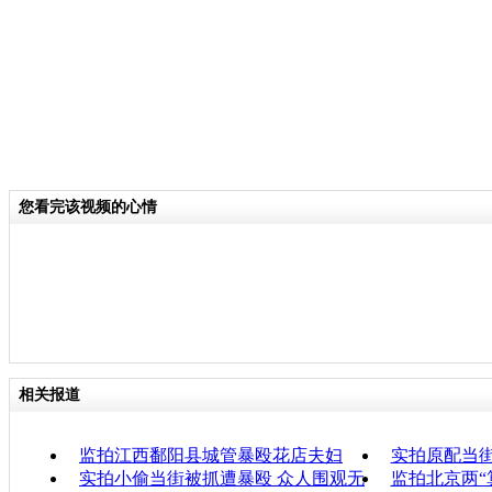
您看完该视频的心情
相关报道
监拍江西鄱阳县城管暴殴花店夫妇
实拍原配当
实拍小偷当街被抓遭暴殴 众人围观无
监拍北京两“